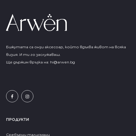
Бижутата са онзи аксесоар, който вдъхва живот на всяка
визия. И ти го заслужаваш.
Ще държим връзка на:
hi@arwen.bg
ПРОДУКТИ
Сребърни талисмани