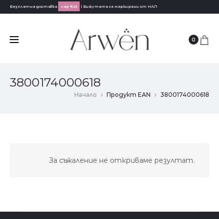
Безплатна доставка
над €45
| Бижутата са маркирани от НАП
0
3800174000618
Начало
Продукт EAN
3800174000618
За съжаление не откриваме резултат.