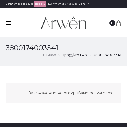
Безплатна доставка
над €45
| Бижутата са маркирани от НАП
0
3800174003541
Начало
Продукт EAN
3800174003541
За съжаление не откриваме резултат.