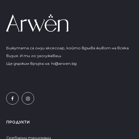
Бижутата са онзи аксесоар, който вдъхва живот на всяка
визия. И ти го заслужаваш.
Ще държим връзка на:
hi@arwen.bg
ПРОДУКТИ
Сребърни талисмани