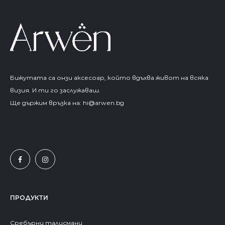
Бижутата са онзи аксесоар, който вдъхва живот на всяка
визия. И ти го заслужаваш.
Ще държим връзка на:
hi@arwen.bg
ПРОДУКТИ
Сребърни талисмани