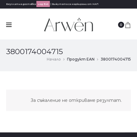
Безплатна доставка
над €45
| Бижутата са маркирани от НАП
0
3800174004715
Начало
Продукт EAN
3800174004715
За съжаление не откриваме резултат.