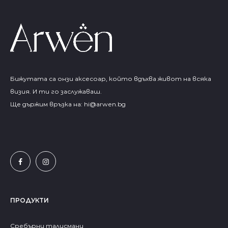
Бижутата са онзи аксесоар, който вдъхва живот на всяка
визия. И ти го заслужаваш.
Ще държим връзка на:
hi@arwen.bg
ПРОДУКТИ
Сребърни талисмани