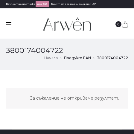
Безплатна доставка
над €45
| Бижутата са маркирани от НАП
0
3800174004722
Начало
Продукт EAN
3800174004722
За съжаление не откриваме резултат.