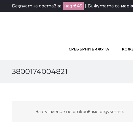
Безплатна доставка
над €45
| Бижутата са мар
СРЕБЪРНИ БИЖУТА
КОЖЕ
3800174004821
За съжаление не откриваме резултат.