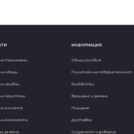
КТИ
ИНФОРМАЦИЯ
ни талисмани
Общи условия
ни обеци
Политика на поверителност
ни гривни
Бисквитки
ни пръстени
Връщане и замяна
ни колиета
Плащане
ни комплекти
Доставка
и за жена
Сигурност и доверие