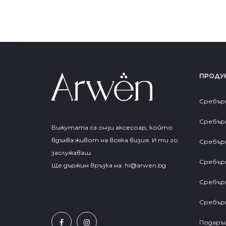
ПРОДУ
Сребър
Сребър
Бижутата са онзи аксесоар, който
вдъхва живот на всяка визия. И ти го
Сребър
заслужаваш.
Сребър
Ще държим връзка на:
hi@arwen.bg
Сребър
Сребър
Подаръц