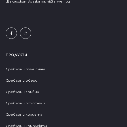
Ще държим връзка на:
hi@arwen.bg
ПРОДУКТИ
Сребърни талисмани
Сребърни обеци
Сребърни гривни
Сребърни пръстени
Сребърни колиета
Сребърни комплекти