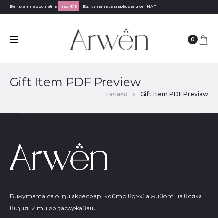
Безплатна доставка
над €45
| Бижутата са маркирани от НАП
0
Gift Item PDF Preview
Начало
Gift Item PDF Preview
Бижутата са онзи аксесоар, който вдъхва живот на всяка
визия. И ти го заслужаваш.