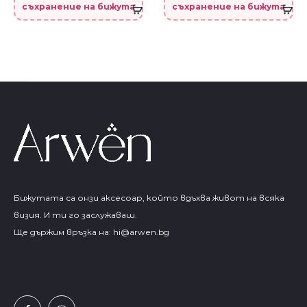
съхранение на бижута
съхранение на бижута
Бижутата са онзи аксесоар, който вдъхва живот на всяка
визия. И ти го заслужаваш.
Ще държим връзка на:
hi@arwen.bg