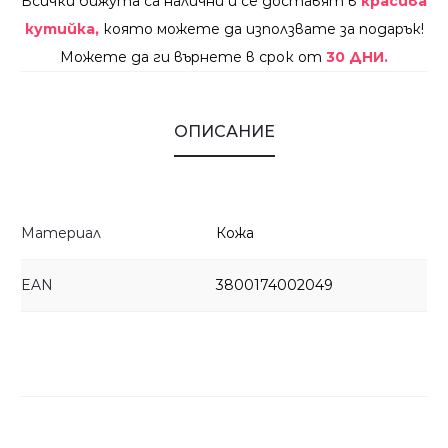
Всички бижута са налични и се доставят в
красива
кутийка,
която можете да използвате за подарък!
Можете да ги върнете в срок от
30 ДНИ.
ОПИСАНИЕ
Материал
Кожа
EAN
3800174002049