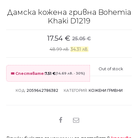
Дамска кожена гривна Bohemia
Khaki D1219
17.54
€
25.05
€
48.99 лв.
34.31 лв.
Out of stock
🎟️ Спестявате:
7.51
€
(14.69 лв. · 30%)
КОД:
2059642786382
КАТЕГОРИЯ:
КОЖЕНИ ГРИВНИ
SHARE