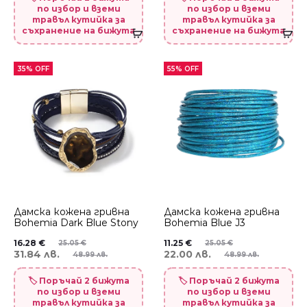
по избор и вземи
по избор и вземи
травъл кутийка за
травъл кутийка за
съхранение на бижута
съхранение на бижута
35% OFF
55% OFF
Дамска кожена гривна
Дамска кожена гривна
Bohemia Dark Blue Stony
Bohemia Blue J3
16.28
€
11.25
€
25.05
€
25.05
€
31.84 лв.
22.00 лв.
48.99 лв.
48.99 лв.
🏷️ Поръчай 2 бижута
🏷️ Поръчай 2 бижута
по избор и вземи
по избор и вземи
травъл кутийка за
травъл кутийка за