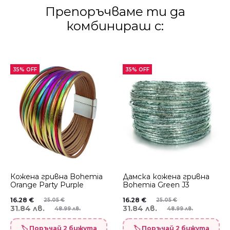
Препоръчваме ти да
комбинираш с:
35% OFF
35% OFF
Кожена гривна Bohemia
Дамска кожена гривна
Orange Party Purple
Bohemia Green J3
16.28
€
16.28
€
25.05
€
25.05
€
31.84 лв.
31.84 лв.
48.99 лв.
48.99 лв.
🏷️ Поръчай 2 бижута
🏷️ Поръчай 2 бижута