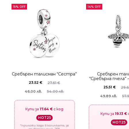
15% OFF
14% OFF
Сребърен талисман “Сестра”
Сребърен тал
“Сребърна пчела” 
23.52
€
27.61
€
25.51
€
29.
46.00 лв.
54.00 лв.
49.89 лв.
57.
Купи за
17.64 €
с код
Купи за
19.13 €
HOT25
HOT25
*приложи кода в количката, за
да вземеш още -25%