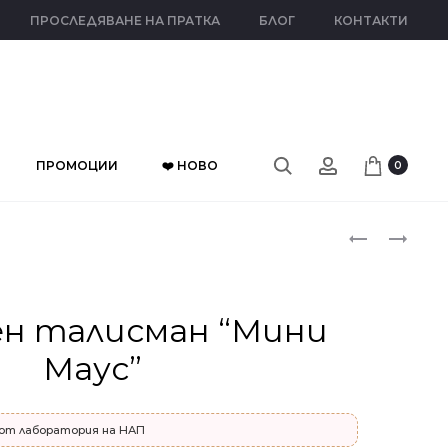
ПРОСЛЕДЯВАНЕ НА ПРАТКА
БЛОГ
КОНТАКТИ
ПРОМОЦИИ
❤️ НОВО
0
Прод
СРЕБЪРНИ
СРЕБЪРЕН
ОБЕЦИ
ТАЛИСМАН
naviga
“3ANGLE”
“МИКИ
МАУС”
н талисман “Мини
Маус”
от лаборатория на НАП