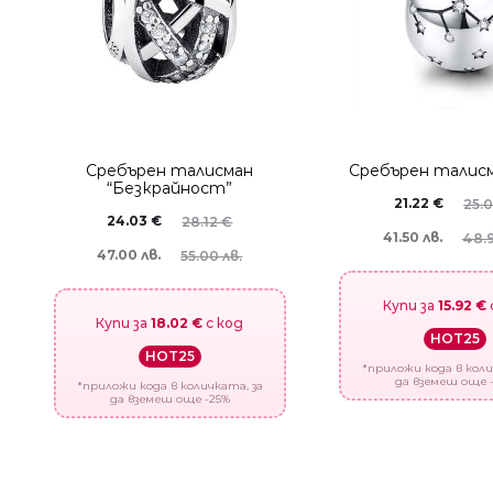
Сребърен талисман
Сребърен талисм
“Безкрайност”
21.22
€
25.
24.03
€
28.12
€
41.50 лв.
48.9
47.00 лв.
55.00 лв.
Купи за
15.92 €
Купи за
18.02 €
с код
HOT25
HOT25
*приложи кода в коли
да вземеш още 
*приложи кода в количката, за
да вземеш още -25%