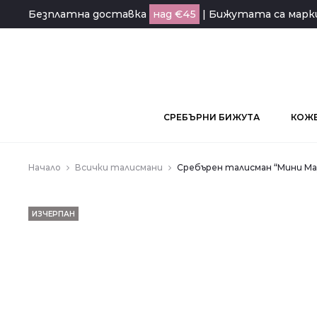
Безплатна доставка
над €45
| Бижутата са мар
СРЕБЪРНИ БИЖУТА
КОЖЕ
Начало
Всички талисмани
Сребърен талисман “Мини Ма
ИЗЧЕРПАН