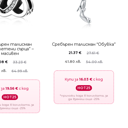
ърен талисман
Сребърен талисман “Обувка”
летени сърца” –
21.37
€
27.61
€
масивен
41.80 лв.
54.00 лв.
.08
€
33.23
€
 лв.
64.99 лв.
Купи за
16.03 €
с код
HOT25
 за
19.56 €
с код
*приложи кода в количката, за
HOT25
да вземеш още -25%
 кода в количката, за
вземеш още -25%