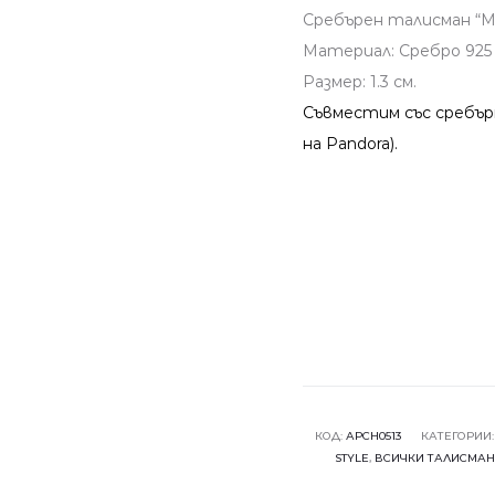
Сребърен талисман “Ми
Материал: Сребро 925
Размер: 1.3 см.
Съвместим със сребър
на Pandora).
КОД:
АРCH0513
КАТЕГОРИИ
STYLE
,
ВСИЧКИ ТАЛИСМА