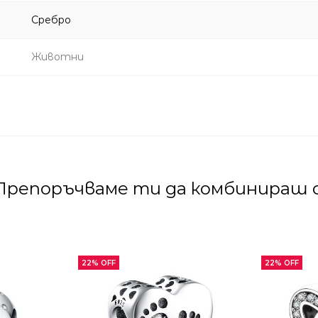
Сребро
Животни
Препоръчваме ти да комбинираш с
22% OFF
22% OFF