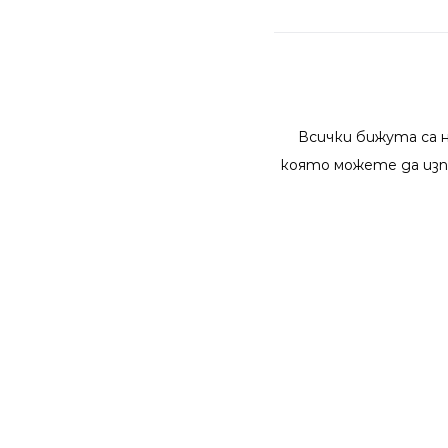
Всички бижута са 
която можете да изп