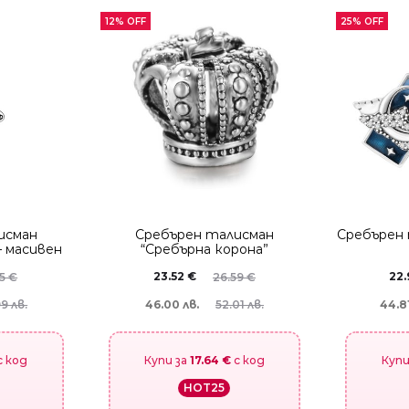
12% OFF
25% OFF
исман
Сребърен талисман
Сребърен 
– масивен
“Сребърна корона”
23.52
€
22.
65
€
26.59
€
46.00 лв.
44.81
99 лв.
52.01 лв.
с код
Купи за
17.64 €
с код
Купи
HOT25