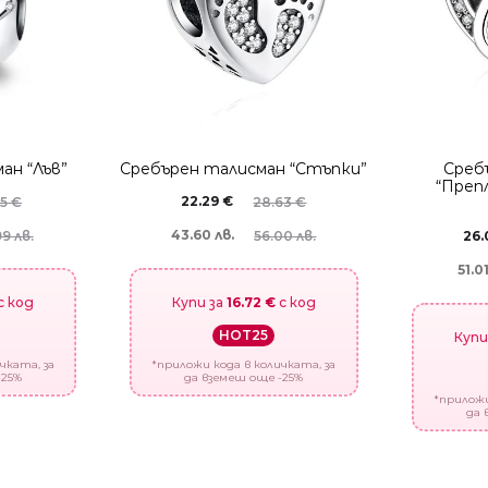
ан “Лъв”
Сребърен талисман “Стъпки”
Среб
“Преп
22.29
€
05
€
28.63
€
43.60 лв.
9 лв.
56.00 лв.
26
51.01
с код
Купи за
16.72 €
с код
HOT25
Купи
чката, за
*приложи кода в количката, за
-25%
да вземеш още -25%
*приложи
да 