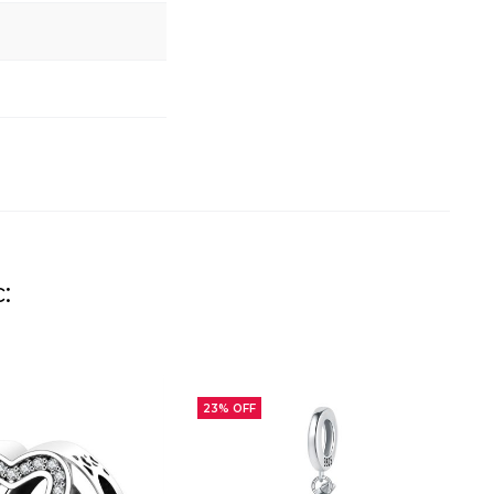
:
23% OFF