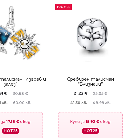
15% OFF
талисман “Изгрев и
Сребърен талисман
залез”
“Близнаци”
91
€
21.22
€
30.68
€
25.05
€
 лв.
41.50 лв.
60.00 лв.
48.99 лв.
 за
17.18 €
с код
Купи за
15.92 €
с код
HOT25
HOT25