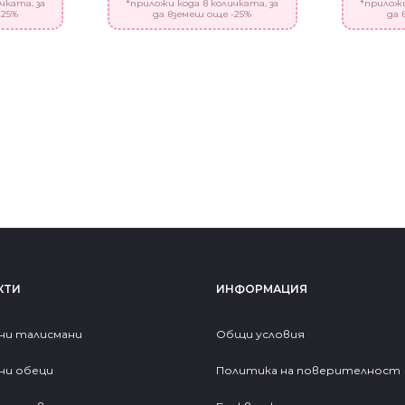
чката, за
*приложи кода в количката, за
*приложи
-25%
да вземеш още -25%
да 
КТИ
ИНФОРМАЦИЯ
ни талисмани
Общи условия
ни обеци
Политика на поверителност