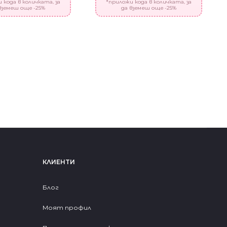
 кода в количката, за
*приложи кода в количката, за
вземеш още -25%
да вземеш още -25%
КЛИЕНТИ
Блог
Моят профил