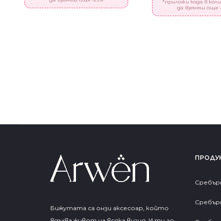
*приложи кода в коли
да вземеш още 
ПРОДУ
Сребър
Сребър
Бижутата са онзи аксесоар, който
вдъхва живот на всяка визия. И ти го