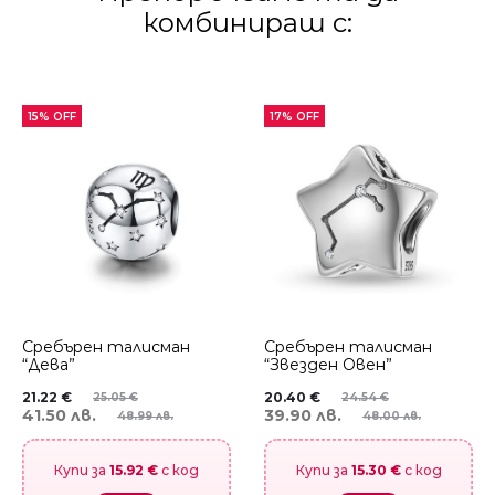
комбинираш с:
15% OFF
17% OFF
Сребърен талисман
Сребърен талисман
“Дева”
“Звезден Овен”
21.22
€
20.40
€
25.05
€
24.54
€
41.50 лв.
39.90 лв.
48.99 лв.
48.00 лв.
Купи за
15.92 €
с код
Купи за
15.30 €
с код