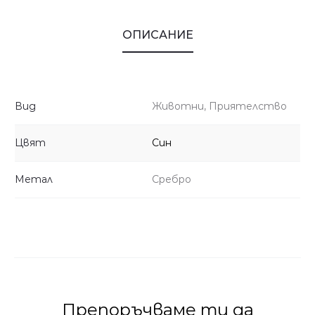
ОПИСАНИЕ
Вид
Животни, Приятелство
Цвят
Син
Метал
Сребро
Препоръчваме ти да