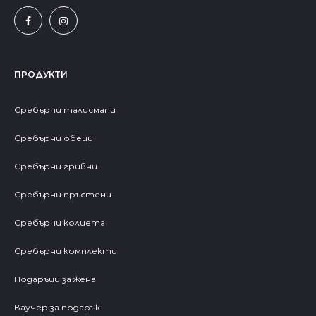
ПРОДУКТИ
Сребърни талисмани
Сребърни обеци
Сребърни гривни
Сребърни пръстени
Сребърни колиета
Сребърни комплекти
Подаръци за жена
Ваучер за подарък