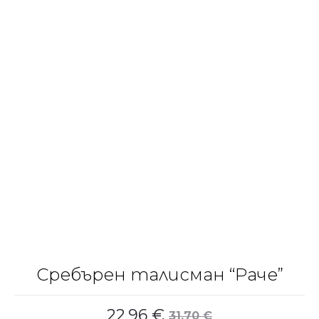
Сребърен талисман “Раче”
22.96
€
31.70
€