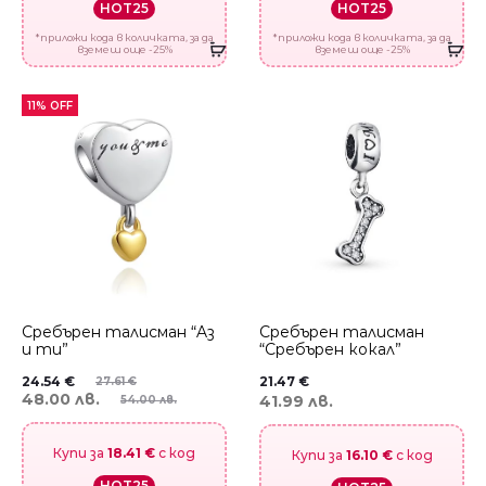
HOT25
HOT25
*приложи кода в количката, за да
*приложи кода в количката, за да
вземеш още -25%
вземеш още -25%
11% OFF
Сребърен талисман “Aз
Сребърен талисман
и ти”
“Сребърен кокал”
24.54
€
21.47
€
27.61
€
48.00 лв.
41.99 лв.
54.00 лв.
Купи за
18.41 €
с код
Купи за
16.10 €
с код
HOT25