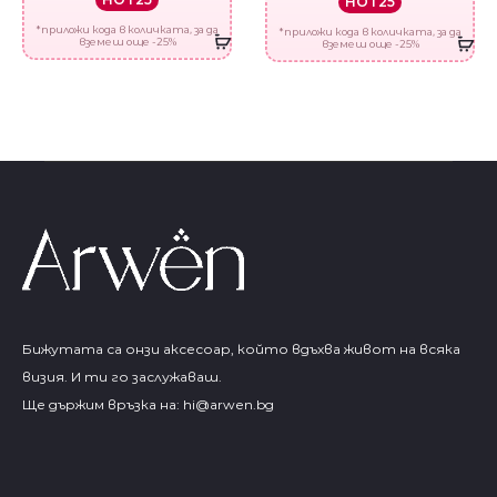
HOT25
*приложи кода в количката, за да
*приложи кода в количката, за да
вземеш още -25%
вземеш още -25%
Бижутата са онзи аксесоар, който вдъхва живот на всяка
визия. И ти го заслужаваш.
Ще държим връзка на:
hi@arwen.bg