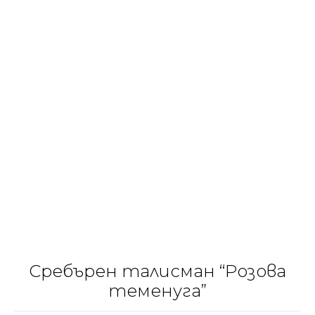
Сребърен талисман “Розова
теменуга”