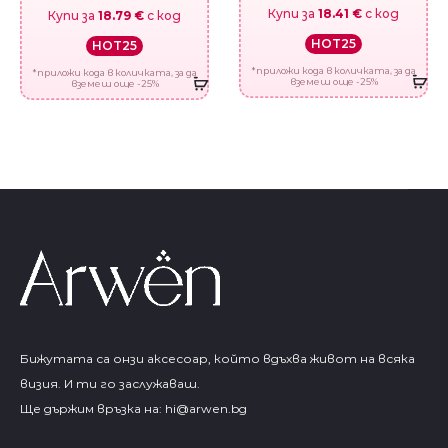
Купи за
18.41 €
с код
Купи за
18.79 €
с код
HOT25
HOT25
*приложи кода в количката, за да
*приложи кода в количката, за да
вземеш още -25%
вземеш още -25%
Бижутата са онзи аксесоар, който вдъхва живот на всяка
визия. И ти го заслужаваш.
Ще държим връзка на:
hi@arwen.bg