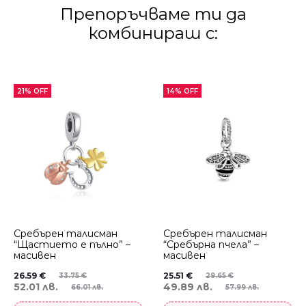
Препоръчваме ти да
комбинираш с:
21% OFF
14% OFF
Сребърен талисман
Сребърен талисман
“Щастието е пълно” –
“Сребърна пчела” –
масивен
масивен
26.59
€
25.51
€
33.75
€
29.65
€
52.01 лв.
49.89 лв.
66.01 лв.
57.99 лв.