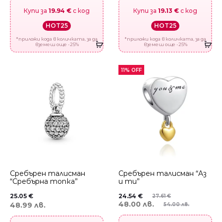
Купи за
19.94 €
с код
Купи за
19.13 €
с код
HOT25
HOT25
*приложи кода в количката, за да
*приложи кода в количката, за да
вземеш още -25%
вземеш още -25%
11% OFF
Сребърен талисман
Сребърен талисман “Aз
“Сребърна топка”
и ти”
25.05
€
24.54
€
27.61
€
48.00 лв.
48.99 лв.
54.00 лв.