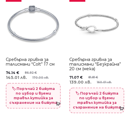
Сребърна гривна за
Сребърна гривна за
талисмани “Colt” 17 см
талисмани “Безкрайна”
20 см (мека)
74.14
€
86.92
€
145.01 лв.
71.07
€
81.81
€
170.00 лв.
139.00 лв.
160.01 лв.
🏷️ Поръчай 2 бижута
по избор и вземи
🏷️ Поръчай 2 бижута
травъл кутийка за
по избор и вземи
съхранение на бижута
травъл кутийка за
съхранение на бижута