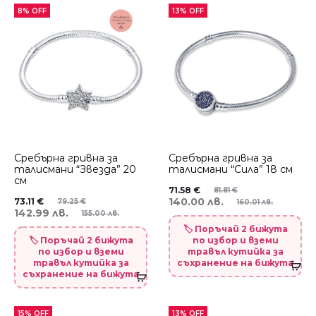
8% OFF
13% OFF
Сребърна гривна за
Сребърна гривна за
талисмани “Звезда” 20
талисмани “Сила” 18 см
см
71.58
€
81.81
€
140.00 лв.
73.11
€
79.25
€
160.01 лв.
142.99 лв.
155.00 лв.
🏷️ Поръчай 2 бижута
🏷️ Поръчай 2 бижута
по избор и вземи
по избор и вземи
травъл кутийка за
травъл кутийка за
съхранение на бижута
съхранение на бижута
15% OFF
13% OFF