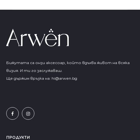
Бижутата са онзи аксесоар, който вдъхва живот на всяка
визия. И ти го заслужаваш.
Ще държим връзка на:
hi@arwen.bg
ПРОДУКТИ