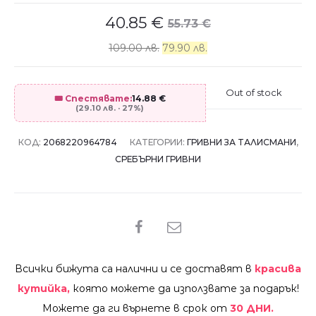
40.85
€
55.73
€
109.00 лв.
79.90 лв.
Out of stock
🎟️ Спестявате:
14.88
€
(29.10 лв. · 27%)
КОД:
2068220964784
КАТЕГОРИИ:
ГРИВНИ ЗА ТАЛИСМАНИ
,
СРЕБЪРНИ ГРИВНИ
SHARE
Всички бижута са налични и се доставят в
красива
кутийка,
която можете да използвате за подарък!
Можете да ги върнете в срок от
30 ДНИ.