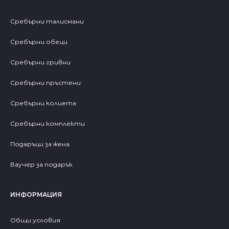
Сребърни талисмани
Сребърни обеци
Сребърни гривни
Сребърни пръстени
Сребърни колиета
Сребърни комплекти
Подаръци за жена
Ваучер за подарък
ИНФОРМАЦИЯ
Общи условия