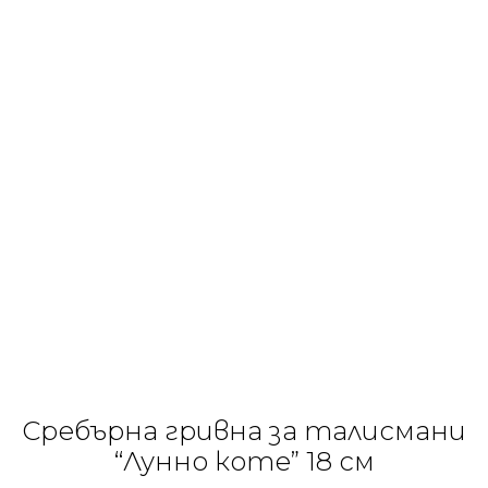
Сребърна гривна за талисмани
“Лунно коте” 18 см