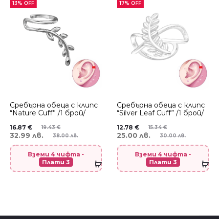
13% OFF
17% OFF
Сребърнa oбеца с клипс
Сребърнa oбеца с клипс
“Nature Cuff” /1 брой/
“Silver Leaf Cuff” /1 брой/
16.87
€
12.78
€
19.43
€
15.34
€
32.99 лв.
25.00 лв.
38.00 лв.
30.00 лв.
Вземи 4 чифта -
Вземи 4 чифта -
Плати 3
Плати 3