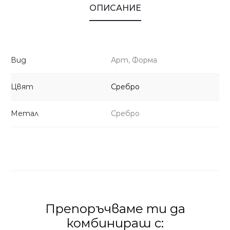
ОПИСАНИЕ
Вид
Арт, Форма
Цвят
Сребро
Метал
Сребро
Препоръчваме ти да
комбинираш с: