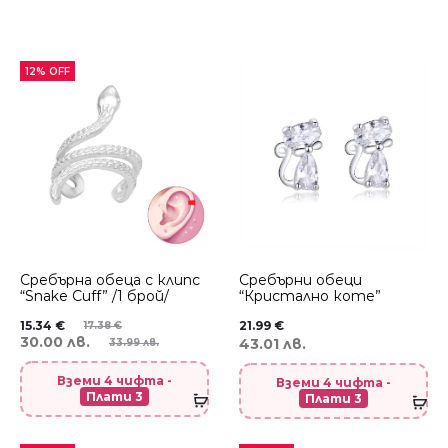
12% OFF
Сребърнa oбеца с клипс
Сребърни обеци
“Snake Cuff” /1 брой/
“Кристално коте”
15.34
€
21.99
€
17.38
€
30.00 лв.
43.01 лв.
33.99 лв.
Вземи 4 чифта -
Вземи 4 чифта -
Плати 3
Плати 3