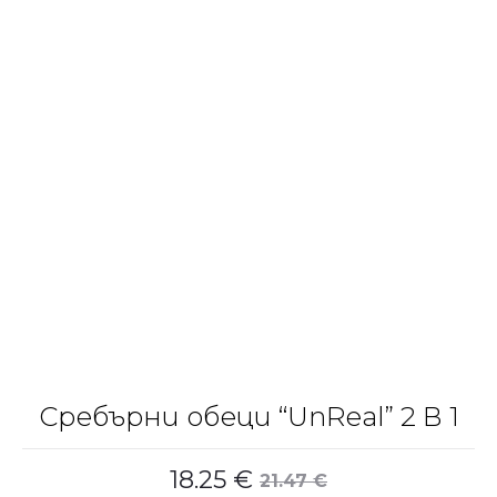
Сребърни обеци “UnReal” 2 В 1
18.25
€
21.47
€