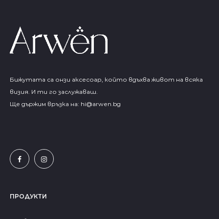
Бижутата са онзи аксесоар, който вдъхва живот на всяка
визия. И ти го заслужаваш.
Ще държим връзка на:
hi@arwen.bg
ПРОДУКТИ