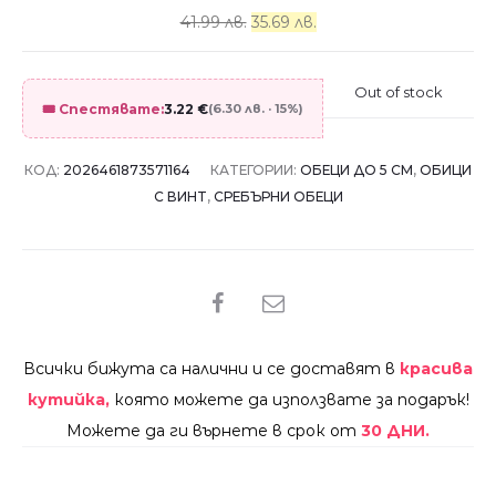
41.99 лв.
35.69 лв.
Out of stock
🎟️ Спестявате:
3.22
€
(6.30 лв. · 15%)
КОД:
2026461873571164
КАТЕГОРИИ:
ОБЕЦИ ДО 5 СМ
,
ОБИЦИ
С ВИНТ
,
СРЕБЪРНИ ОБЕЦИ
SHARE
Всички бижута са налични и се доставят в
красива
кутийка,
която можете да използвате за подарък!
Можете да ги върнете в срок от
30 ДНИ.