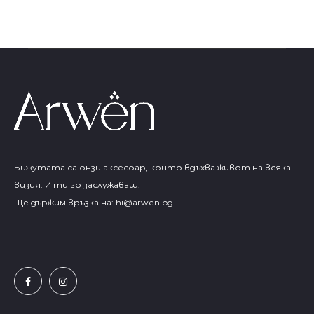
Бижутата са онзи аксесоар, който вдъхва живот на всяка
визия. И ти го заслужаваш.
Ще държим връзка на:
hi@arwen.bg