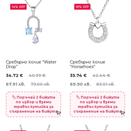
14% OFF
16% OFF
Сребърно колие “Water
Сребърно колие
Drop”
“Horsehoes”
34.72
€
40.39
€
35.74
€
42.44
€
67.91 лв.
79.00 лв.
69.90 лв.
83.01 лв.
🏷️ Поръчай 2 бижута
🏷️ Поръчай 2 бижута
по избор и вземи
по избор и вземи
травъл кутийка за
травъл кутийка за
съхранение на бижута
съхранение на бижута