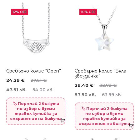
12% OFF
10% OFF
Сребърно колие “Оpen”
Сребърно колие “Бяла
звездичка”
24.29
€
27.61
€
29.40
€
32.72
€
47.51 лв.
54.00 лв.
57.50 лв.
63.99 лв.
🏷️ Поръчай 2 бижута
по избор и вземи
🏷️ Поръчай 2 бижута
травъл кутийка за
по избор и вземи
съхранение на бижута
травъл кутийка за
съхранение на бижута