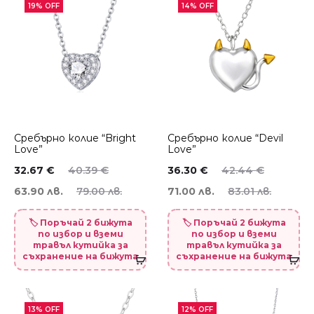
19% OFF
14% OFF
Сребърно колие “Bright
Сребърно колие “Devil
Love”
Love”
32.67
€
40.39
€
36.30
€
42.44
€
63.90 лв.
79.00 лв.
71.00 лв.
83.01 лв.
🏷️ Поръчай 2 бижута
🏷️ Поръчай 2 бижута
по избор и вземи
по избор и вземи
травъл кутийка за
травъл кутийка за
съхранение на бижута
съхранение на бижута
13% OFF
12% OFF