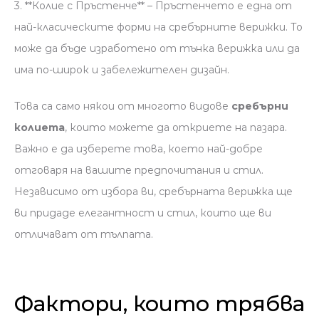
3. **Колие с Пръстенче** – Пръстенчето е една от
най-класическите форми на сребърните верижки. То
може да бъде изработено от тънка верижка или да
има по-широк и забележителен дизайн.
Това са само някои от многото видове
сребърни
колиета
, които можете да откриете на пазара.
Важно е да изберете това, което най-добре
отговаря на вашите предпочитания и стил.
Независимо от избора ви, сребърната верижка ще
ви придаде елегантност и стил, които ще ви
отличават от тълпата.
Фактори, които трябва