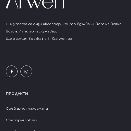
Бижутата са онзи аксесоар, който вдъхва живот на всяка
визия. И ти го заслужаваш.
Ще държим връзка на:
hi@arwen.bg
ПРОДУКТИ
Сребърни талисмани
Сребърни обеци