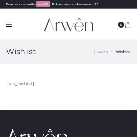
Безплатна доставка
над €45
| Бижутата са маркирани от НАП
0
Wishlist
Начало
Wishlist
[soo_wishlist]