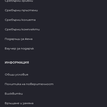
Сребърни гривни
Сребърни пръстени
Сребърни колиета
Сребърни комплекти
Подаръци за жена
Ваучер за подарък
ИНФОРМАЦИЯ
Общи условия
Политика на поверителност
Бисквитки
Връщане и замяна