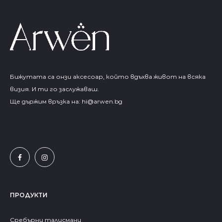
Бижутата са онзи аксесоар, който вдъхва живот на всяка
визия. И ти го заслужаваш.
Ще държим връзка на:
hi@arwen.bg
ПРОДУКТИ
Сребърни талисмани