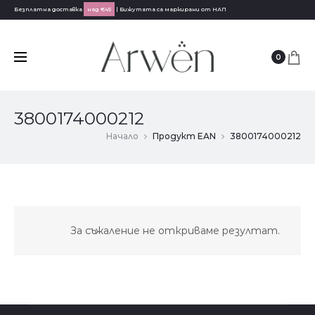
Безплатна доставка
над €45
| Бижутата са маркирани от НАП
0
3800174000212
Начало
Продукт EAN
3800174000212
За съжаление не откриваме резултат.