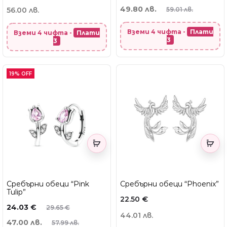
49.80 лв.
56.00 лв.
59.01 лв.
Вземи 4 чифта -
Плати
Вземи 4 чифта -
Плати
3
3
19% OFF
Сребърни обеци “Pink
Сребърни обеци “Phoenix”
Tulip”
22.50
€
24.03
€
29.65
€
44.01 лв.
47.00 лв.
57.99 лв.