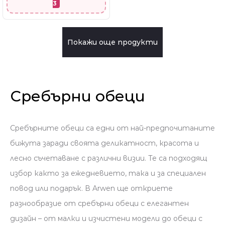
3
Покажи още продукти
Сребърни обеци
Сребърните обеци са едни от най-предпочитаните
бижута заради своята деликатност, красота и
лесно съчетаване с различни визии. Те са подходящ
избор както за ежедневието, така и за специален
повод или подарък. В Arwen ще откриете
разнообразие от сребърни обеци с елегантен
дизайн – от малки и изчистени модели до обеци с