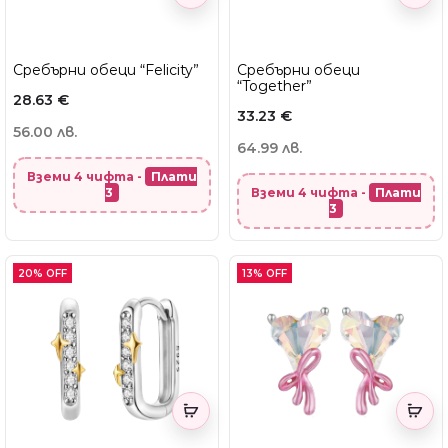
Сребърни обеци “Felicity”
Сребърни обеци
“Together”
28.63
€
33.23
€
56.00 лв.
64.99 лв.
Вземи 4 чифта -
Плати
3
Вземи 4 чифта -
Плати
3
20% OFF
13% OFF