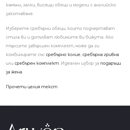
камъни, халки, висящи обеци и модели с английско
закопчаване.
Изберете сребърни обеци, които подчертават
стила ви и допълват любимите ви бижута. Ако
търсите завършен комплект, може да ги
комбинирате със
сребърно колие
,
сребърна гривна
или
сребърен комплект
. Идеален избор за
подаръци
за жена
.
Прочети целия текст