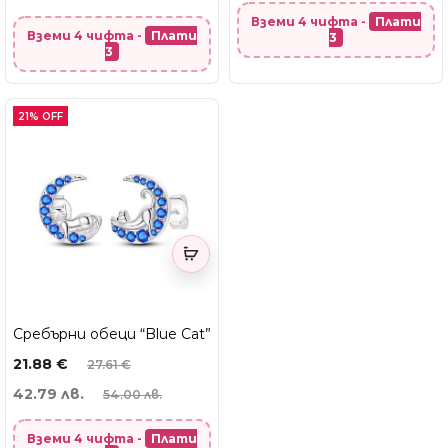
Вземи 4 чифта -
Плати
Вземи 4 чифта -
Плати
3
3
21% OFF
Сребърни обеци “Blue Cat”
21.88
€
27.61
€
42.79 лв.
54.00 лв.
Вземи 4 чифта -
Плати