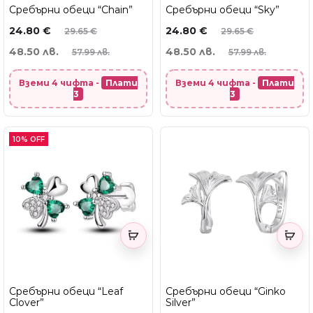
Сребърни обеци “Chain”
Сребърни обеци “Sky”
24.80
€
24.80
€
29.65
€
29.65
€
48.50 лв.
48.50 лв.
57.99 лв.
57.99 лв.
Вземи 4 чифта -
Плати
Вземи 4 чифта -
Плати
3
3
10% OFF
Сребърни обеци “Leaf
Сребърни обеци “Ginko
Clover”
Silver”