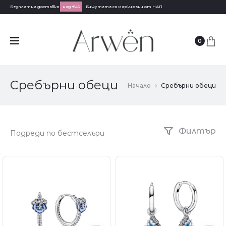
Безплатна доставка
над €45
| Бижутата са маркирани от НАП
0
Сребърни обеци
Начало
Сребърни обеци
Филтър