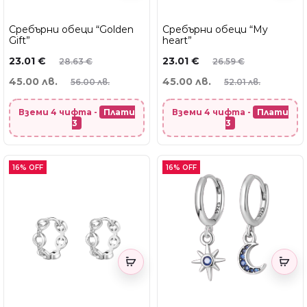
Сребърни обеци “Golden
Сребърни обеци “My
Gift”
heart”
23.01
€
23.01
€
28.63
€
26.59
€
45.00 лв.
45.00 лв.
56.00 лв.
52.01 лв.
Вземи 4 чифта -
Плати
Вземи 4 чифта -
Плати
3
3
16% OFF
16% OFF