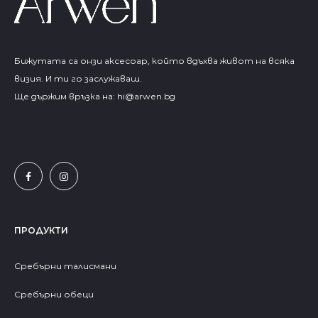
Бижутата са онзи аксесоар, който вдъхва живот на всяка
визия. И ти го заслужаваш.
Ще държим връзка на:
hi@arwen.bg
ПРОДУКТИ
Сребърни талисмани
Сребърни обеци