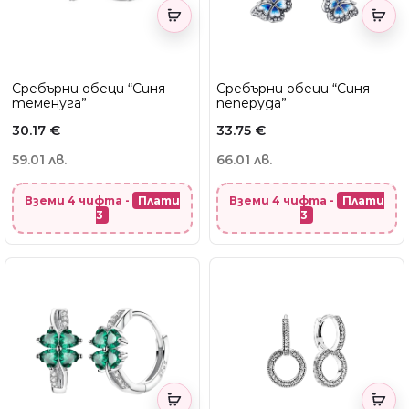
Сребърни обеци “Синя
Сребърни обеци “Синя
теменуга”
пеперуда”
30.17
€
33.75
€
59.01 лв.
66.01 лв.
Вземи 4 чифта -
Плати
Вземи 4 чифта -
Плати
3
3