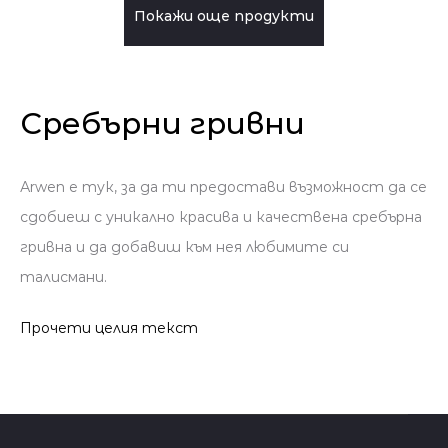
Покажи още продукти
Сребърни гривни
Аrwen e тук, за да ти предостави възможност да се
сдобиеш с уникално красива и качествена сребърна
гривна и да добавиш към нея любимите си
талисмани.
Прочети целия текст