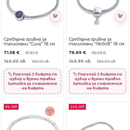
Сребърна гривна за
Сребърна гривна за
талисмани “Сила” 18 см
талисмани “Любов” 18 см
71.58
€
76.69
€
81.81
€
92.03
€
140.00 лв.
149.99 лв.
160.01 лв.
180.00 лв.
🏷️ Поръчай 2 бижута по
🏷️ Поръчай 2 бижута по
избор и вземи травъл
избор и вземи травъл
кутийка за съхранение
кутийка за съхранение
на бижута
на бижута
8% OFF
24% OFF