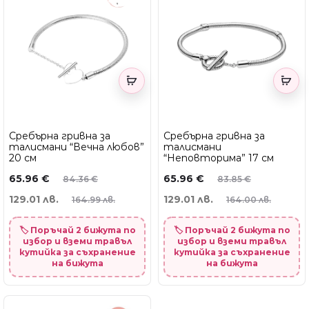
Сребърна гривна за
Сребърна гривна за
талисмани “Вечна любов”
талисмани
20 см
“Неповторима” 17 см
65.96
€
65.96
€
84.36
€
83.85
€
129.01 лв.
129.01 лв.
164.99 лв.
164.00 лв.
🏷️ Поръчай 2 бижута по
🏷️ Поръчай 2 бижута по
избор и вземи травъл
избор и вземи травъл
кутийка за съхранение
кутийка за съхранение
на бижута
на бижута