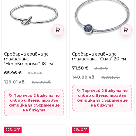
Сребърна гривна за
Сребърна гривна за
талисмани
талисмани “Сила” 20 см
“Неповторима” 18 см
71.58
€
81.81
€
65.96
€
83.85
€
140.00 лв.
160.01 лв.
129.01 лв.
164.00 лв.
🏷️ Поръчай 2 бижута по
🏷️ Поръчай 2 бижута по
избор и вземи травъл
избор и вземи травъл
кутийка за съхранение
кутийка за съхранение
на бижута
на бижута
22% OFF
21% OFF