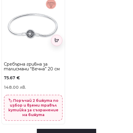
Сребърна гривна за
талисмани “Вечна” 20 см
75.67
€
148.00 лв.
🏷️ Поръчай 2 бижута по
избор и вземи травъл
кутийка за съхранение
на бижута