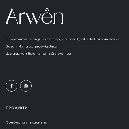
Бижутата са онзи аксесоар, който вдъхва живот на всяка
визия. И ти го заслужаваш.
Ще държим връзка на:
hi@arwen.bg
ПРОДУКТИ
Сребърни талисмани