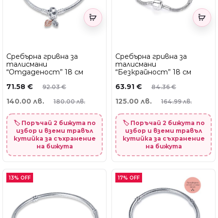
Сребърна гривна за
Сребърна гривна за
талисмани
талисмани
“Отдаденост” 18 см
“Безкрайност” 18 см
71.58
€
63.91
€
92.03
€
84.36
€
140.00 лв.
125.00 лв.
180.00 лв.
164.99 лв.
🏷️ Поръчай 2 бижута по
🏷️ Поръчай 2 бижута по
избор и вземи травъл
избор и вземи травъл
кутийка за съхранение
кутийка за съхранение
на бижута
на бижута
13% OFF
17% OFF