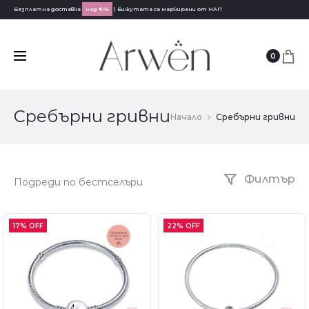
Безплатна доставка
над €45
| Бижутата са маркирани от НАП
0
Сребърни гривни
Начало
Сребърни гривни
Филтър
17% OFF
22% OFF