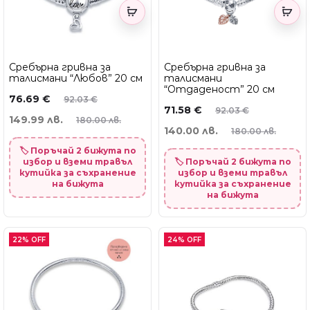
Сребърна гривна за
Сребърна гривна за
талисмани “Любов” 20 см
талисмани
“Отдаденост” 20 см
76.69
€
92.03
€
71.58
€
92.03
€
149.99 лв.
180.00 лв.
140.00 лв.
180.00 лв.
🏷️ Поръчай 2 бижута по
избор и вземи травъл
🏷️ Поръчай 2 бижута по
кутийка за съхранение
избор и вземи травъл
на бижута
кутийка за съхранение
на бижута
22% OFF
24% OFF