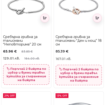
Сребърна гривна за
Сребърна гривна за
талисмани
талисмани “Ден и нощ” 18
“Неповторима” 20 см
см
65.96
€
85.39
€
83.85
€
129.01 лв.
164.00 лв.
167.01 лв.
🏷️ Поръчай 2 бижута по
🏷️ Поръчай 2 бижута по
избор и вземи травъл
избор и вземи травъл
кутийка за съхранение
кутийка за съхранение
на бижута
на бижута
21% OFF
13% OFF