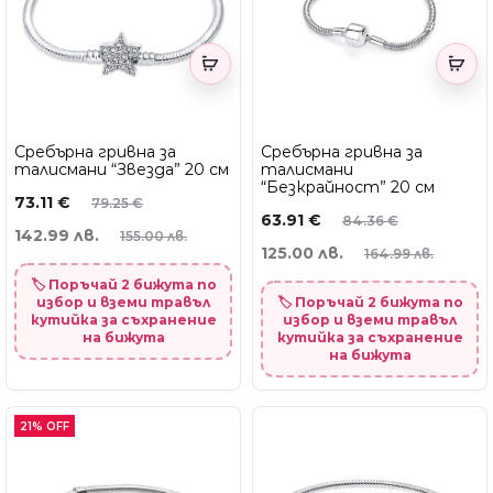
Сребърна гривна за
Сребърна гривна за
талисмани “Звезда” 20 см
талисмани
“Безкрайност” 20 см
73.11
€
79.25
€
63.91
€
84.36
€
142.99 лв.
155.00 лв.
125.00 лв.
164.99 лв.
🏷️ Поръчай 2 бижута по
избор и вземи травъл
🏷️ Поръчай 2 бижута по
кутийка за съхранение
избор и вземи травъл
на бижута
кутийка за съхранение
на бижута
21% OFF