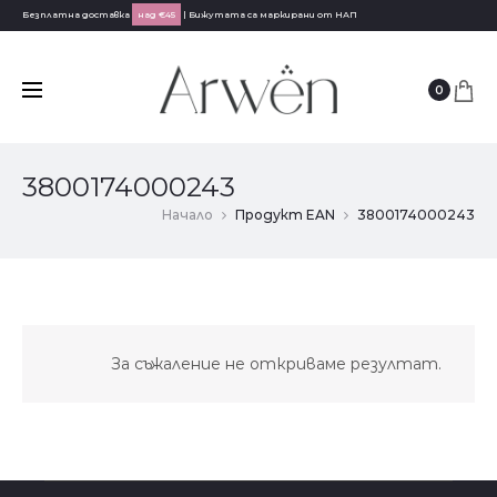
Безплатна доставка
над €45
| Бижутата са маркирани от НАП
0
3800174000243
Начало
Продукт EAN
3800174000243
За съжаление не откриваме резултат.