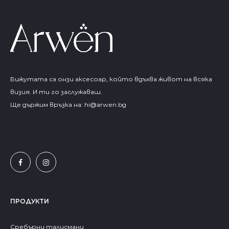
Бижутата са онзи аксесоар, който вдъхва живот на всяка
визия. И ти го заслужаваш.
Ще държим връзка на:
hi@arwen.bg
ПРОДУКТИ
Сребърни талисмани