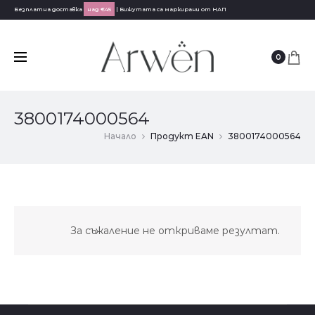
Безплатна доставка
над €45
| Бижутата са маркирани от НАП
0
3800174000564
Начало
Продукт EAN
3800174000564
За съжаление не откриваме резултат.