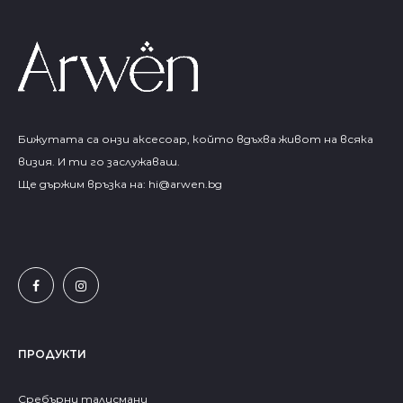
Бижутата са онзи аксесоар, който вдъхва живот на всяка
визия. И ти го заслужаваш.
Ще държим връзка на:
hi@arwen.bg
ПРОДУКТИ
Сребърни талисмани