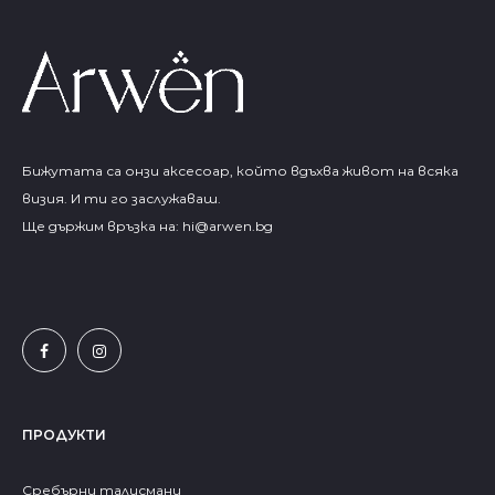
Бижутата са онзи аксесоар, който вдъхва живот на всяка
визия. И ти го заслужаваш.
Ще държим връзка на:
hi@arwen.bg
ПРОДУКТИ
Сребърни талисмани