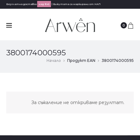
Безплатна доставка
над €45
| Бижутата са маркирани от НАП
0
3800174000595
Начало
Продукт EAN
3800174000595
За съжаление не откриваме резултат.