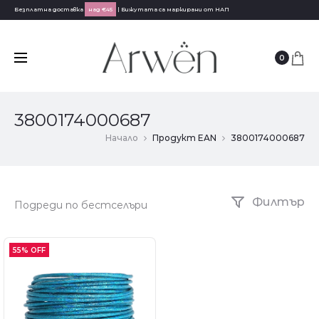
Безплатна доставка
над €45
| Бижутата са маркирани от НАП
0
3800174000687
Начало
Продукт EAN
3800174000687
Филтър
55% OFF