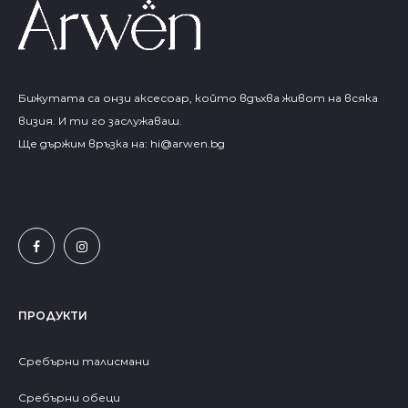
Бижутата са онзи аксесоар, който вдъхва живот на всяка
визия. И ти го заслужаваш.
Ще държим връзка на:
hi@arwen.bg
ПРОДУКТИ
Сребърни талисмани
Сребърни обеци