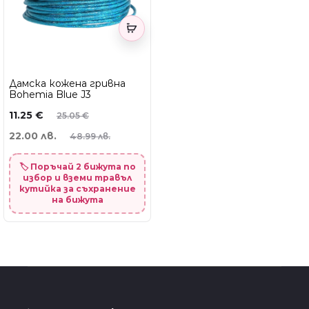
Дамска кожена гривна
Bohemia Blue J3
11.25
€
25.05
€
22.00 лв.
48.99 лв.
🏷️ Поръчай 2 бижута по
избор и вземи травъл
кутийка за съхранение
на бижута