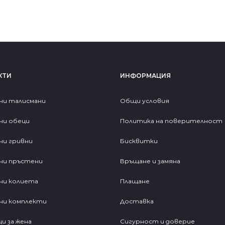
КТИ
ИНФОРМАЦИЯ
ни талисмани
Общи условия
ни обеци
Политика на поверителност
ни гривни
Бисквитки
ни пръстени
Връщане и замяна
ни колиета
Плащане
ни комплекти
Доставка
и за жена
Сигурност и доверие