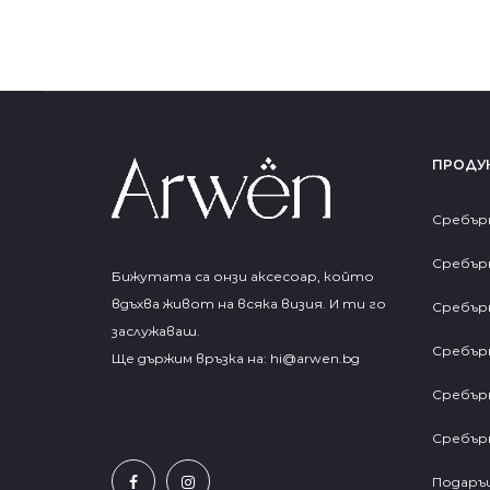
ПРОДУ
Сребър
Сребър
Бижутата са онзи аксесоар, който
вдъхва живот на всяка визия. И ти го
Сребър
заслужаваш.
Сребър
Ще държим връзка на:
hi@arwen.bg
Сребър
Сребър
Подаръц