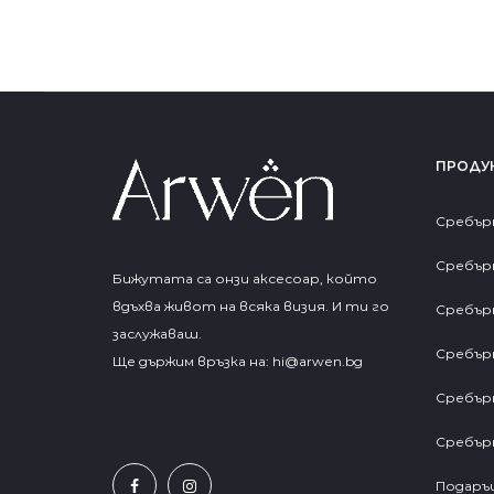
ПРОДУ
Сребър
Сребър
Бижутата са онзи аксесоар, който
вдъхва живот на всяка визия. И ти го
Сребър
заслужаваш.
Сребър
Ще държим връзка на:
hi@arwen.bg
Сребър
Сребър
Подаръц