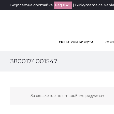
Безплатна доставка
над €45
| Бижутата са мар
СРЕБЪРНИ БИЖУТА
КОЖЕ
3800174001547
За съжаление не откриваме резултат.