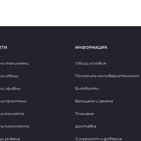
КТИ
ИНФОРМАЦИЯ
ни талисмани
Общи условия
ни обеци
Политика на поверителност
ни гривни
Бисквитки
ни пръстени
Връщане и замяна
ни колиета
Плащане
ни комплекти
Доставка
и за жена
Сигурност и доверие