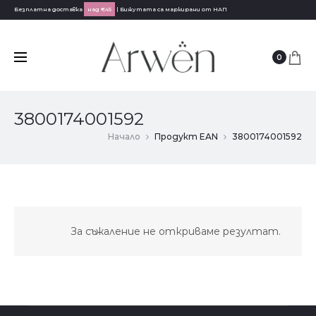
Безплатна доставка
над €45
| Бижутата са маркирани от НАП
0
3800174001592
Начало
Продукт EAN
3800174001592
За съжаление не откриваме резултат.