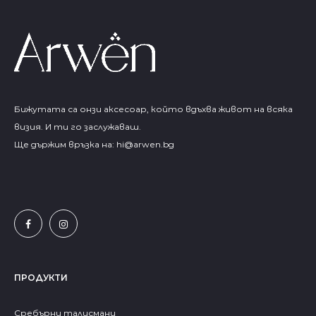
Бижутата са онзи аксесоар, който вдъхва живот на всяка
визия. И ти го заслужаваш.
Ще държим връзка на:
hi@arwen.bg
ПРОДУКТИ
Сребърни талисмани