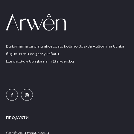
Бижутата са онзи аксесоар, който вдъхва живот на всяка
визия. И ти го заслужаваш.
Ще държим връзка на:
hi@arwen.bg
ПРОДУКТИ
Сребърни талисмани