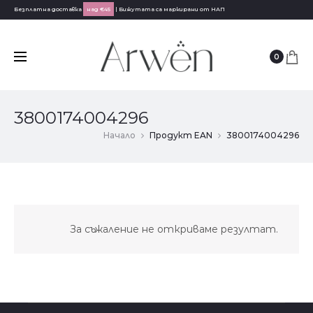
Безплатна доставка
над €45
| Бижутата са маркирани от НАП
0
3800174004296
Начало
Продукт EAN
3800174004296
За съжаление не откриваме резултат.