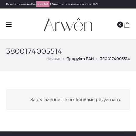
Безплатна доставка
над €45
| Бижутата са маркирани от НАП
0
3800174005514
Начало
Продукт EAN
3800174005514
За съжаление не откриваме резултат.