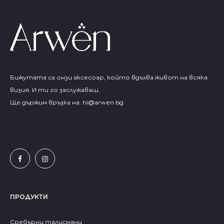
Бижутата са онзи аксесоар, който вдъхва живот на всяка
визия. И ти го заслужаваш.
Ще държим връзка на:
hi@arwen.bg
ПРОДУКТИ
Сребърни талисмани