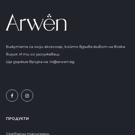
Бижутата са онзи аксесоар, който вдъхва живот на всяка
визия. И ти го заслужаваш.
Ще държим връзка на:
hi@arwen.bg
ПРОДУКТИ
Сребърни талисмани