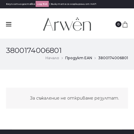
Безплатна доставка
над €45
| Бижутата са маркирани от НАП
0
3800174006801
Начало
Продукт EAN
3800174006801
За съжаление не откриваме резултат.