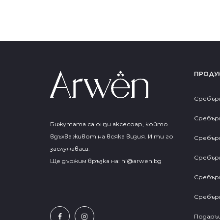
ПРОДУ
Сребър
Сребър
Бижутата са онзи аксесоар, който
вдъхва живот на всяка визия. И ти го
Сребър
заслужаваш.
Сребър
Ще държим връзка на:
hi@arwen.bg
Сребър
Сребър
Подаръц