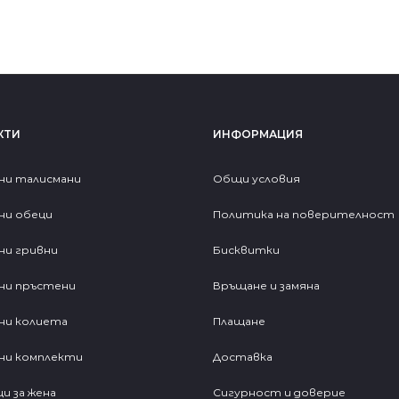
КТИ
ИНФОРМАЦИЯ
ни талисмани
Общи условия
ни обеци
Политика на поверителност
ни гривни
Бисквитки
ни пръстени
Връщане и замяна
ни колиета
Плащане
ни комплекти
Доставка
и за жена
Сигурност и доверие