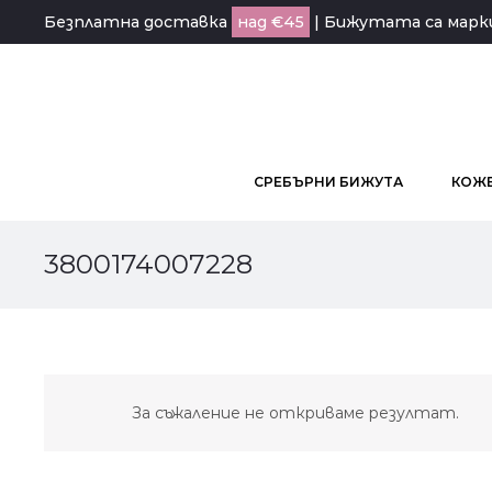
Безплатна доставка
над €45
| Бижутата са мар
СРЕБЪРНИ БИЖУТА
КОЖЕ
3800174007228
За съжаление не откриваме резултат.