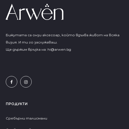
Бижутата са онзи аксесоар, който вдъхва живот на всяка
визия. И ти го заслужаваш.
Ще държим връзка на:
hi@arwen.bg
ПРОДУКТИ
Сребърни талисмани