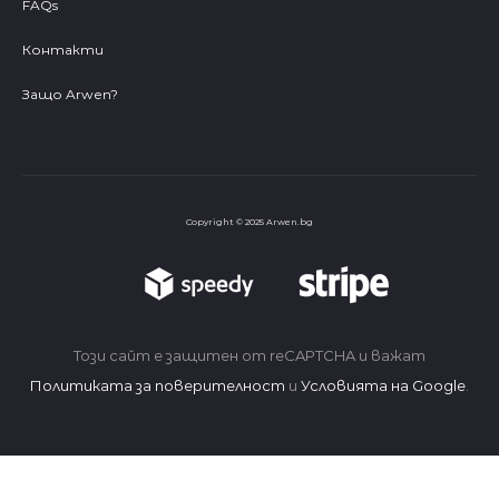
FAQs
Контакти
Защо Arwen?
Copyright © 2025 Arwen.bg
Този сайт е защитен от reCAPTCHA и важат
Политиката за поверителност
и
Условията на Google
.