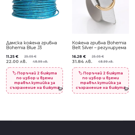
Дамска кожена гривна
Кожена гривна Bohemia
Bohemia Blue J3
Belt Silver – регулируема
11.25
€
16.28
€
25.05
€
25.05
€
22.00 лв.
31.84 лв.
48.99 лв.
48.99 лв.
🏷️ Поръчай 2 бижута
🏷️ Поръчай 2 бижута
по избор и вземи
по избор и вземи
травъл кутийка за
травъл кутийка за
съхранение на бижута
съхранение на бижута