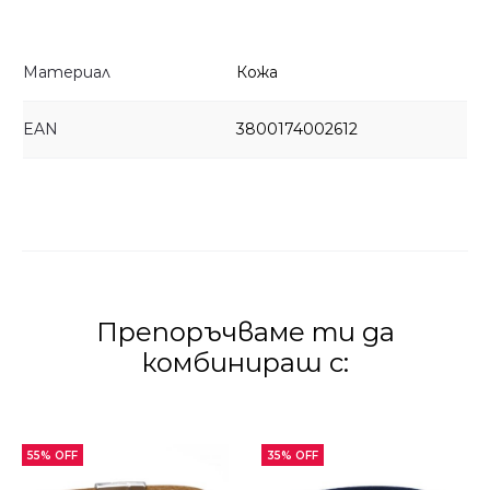
Материал
Кожа
EAN
3800174002612
Препоръчваме ти да
комбинираш с:
55% OFF
35% OFF