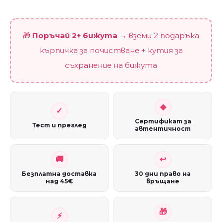
White
quantity
🎁
Поръчай 2+ бижута
→ вземи 2 подаръка
кърпичка за почистване + кутия за
съхранение на бижута
Сертификат за
Тест и преглед
автентичност
Безплатна доставка
30 дни право на
над 45€
връщане