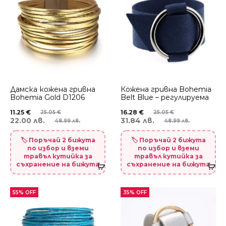
Дамска кожена гривна
Кожена гривна Bohemia
Bohemia Gold D1206
Belt Blue – регулируема
11.25
€
16.28
€
25.05
€
25.05
€
22.00 лв.
31.84 лв.
48.99 лв.
48.99 лв.
🏷️ Поръчай 2 бижута
🏷️ Поръчай 2 бижута
по избор и вземи
по избор и вземи
травъл кутийка за
травъл кутийка за
съхранение на бижута
съхранение на бижута
55% OFF
35% OFF