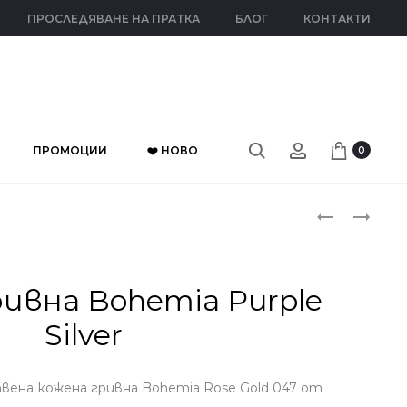
ПРОСЛЕДЯВАНЕ НА ПРАТКА
БЛОГ
КОНТАКТИ
ПРОМОЦИИ
❤️ НОВО
0
Прод
СРЕБЪРНО
ДАМСКА
КОЛИЕ
КОЖЕНА
naviga
“INFINITY
ГРИВНА
&
BOHEMIA
ивна Bohemia Purple
BUTTERFLY”
DARK
Silver
PRINT
ена кожена гривна Bohemia Rose Gold 047 от