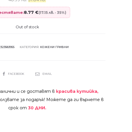
8.77
€
пестявате:
(17.15 лв. · 35%)
Out of stock
2323583955
КАТЕГОРИЯ:
КОЖЕНИ ГРИВНИ
SHARE
FACEBOOK
EMAIL
налични и се доставят в
красива кутийка,
олзвате за подарък! Можете да ги върнете в
срок от
30 ДНИ.