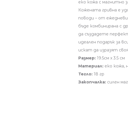
еко кожа с магнитно з
Кожената гривна е удо
поводи – от ежедневи
бъде комбинирана с д
да създадете перфект
идеален подарък за в
искат да изразят сво
Размер:
19.5см х 3.5 см
Материал:
еко кожа, 
Тегло:
18 гр
Закопчалка:
силен маг