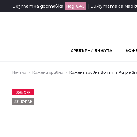
Безплатна доставка
над €45
| Бижутата са мар
СРЕБЪРНИ БИЖУТА
КОЖЕ
Начало
Кожени гривни
Кожена гривна Bohemia Purple Sil
35% OFF
ИЗЧЕРПАН