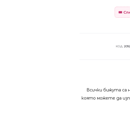
🎟️ С
КОД:
209
Всички бижута са 
която можете да изп