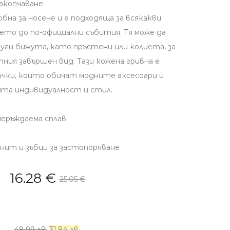
акопчаване.
бна за носене и е подходяща за всякакви
ето до по-официални събития. Тя може да
руги бижута, като пръстени или колиета, за
ния завършен вид. Тази кожена гривна е
сички, които обичат модните аксесоари и
ята индивидуалност и стил.
неръждаема сплав
нит и зъбци за застопоряване
16.28
€
25.05
€
48.99 лв.
31.84 лв.