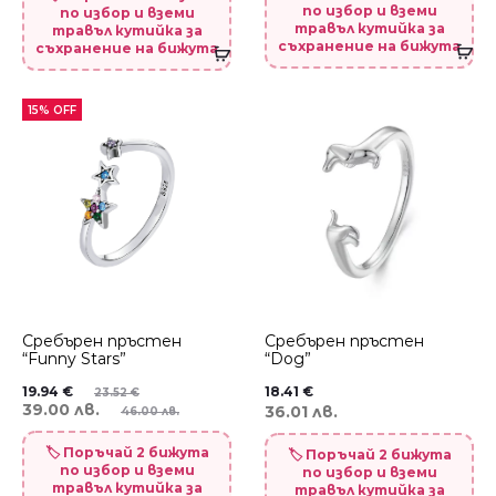
по избор и вземи
по избор и вземи
травъл кутийка за
травъл кутийка за
съхранение на бижута
съхранение на бижута
15% OFF
Сребърен пръстен
Сребърен пръстен
“Funny Stars”
“Dog”
19.94
€
18.41
€
23.52
€
39.00 лв.
36.01 лв.
46.00 лв.
🏷️ Поръчай 2 бижута
🏷️ Поръчай 2 бижута
по избор и вземи
по избор и вземи
травъл кутийка за
травъл кутийка за