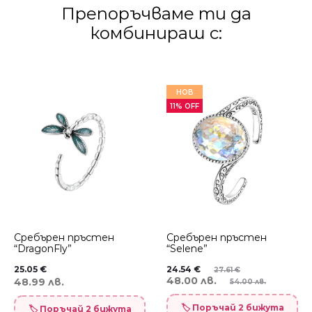
Препоръчваме ти да
комбинираш с:
НОВ
11% OFF
Сребърен пръстен
Сребърен пръстен
“DragonFly”
“Selene”
25.05
€
24.54
€
27.61
€
48.00 лв.
48.99 лв.
54.00 лв.
🏷️ Поръчай 2 бижута
🏷️ Поръчай 2 бижута