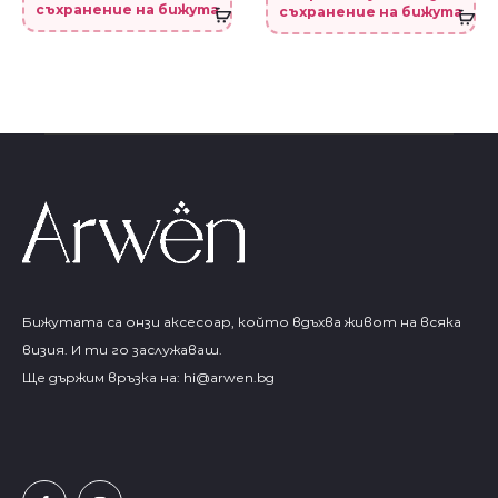
съхранение на бижута
съхранение на бижута
Бижутата са онзи аксесоар, който вдъхва живот на всяка
визия. И ти го заслужаваш.
Ще държим връзка на:
hi@arwen.bg