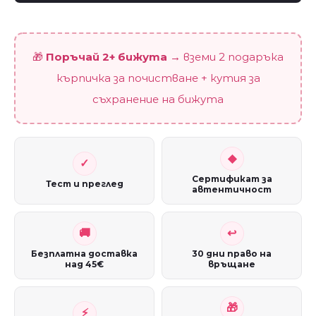
🎁
Поръчай 2+ бижута
→ вземи 2 подаръка
кърпичка за почистване + кутия за
съхранение на бижута
Сертификат за
Тест и преглед
автентичност
Безплатна доставка
30 дни право на
над 45€
връщане