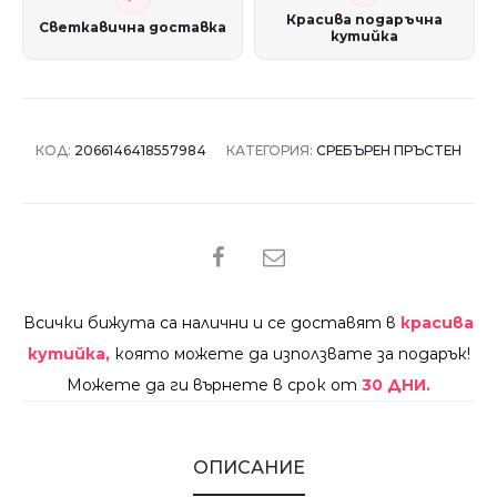
Красива подаръчна
Светкавична доставка
кутийка
КОД:
2066146418557984
КАТЕГОРИЯ:
СРЕБЪРЕН ПРЪСТЕН
SHARE
Всички бижута са налични и се доставят в
красива
кутийка,
която можете да използвате за подарък!
Можете да ги върнете в срок от
30 ДНИ.
ОПИСАНИЕ