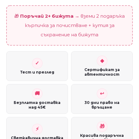
🎁
Поръчай 2+ бижута
→ вземи 2 подаръка
кърпичка за почистване + кутия за
съхранение на бижута
Сертификат за
Тест и преглед
автентичност
Безплатна доставка
30 дни право на
над 45€
връщане
Красива подаръчна
Светкавична доставка