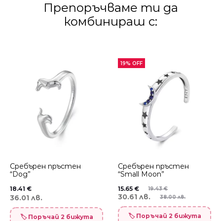
Препоръчваме ти да
комбинираш с:
19% OFF
Сребърен пръстен
Сребърен пръстен
“Dog”
“Small Moon”
18.41
€
15.65
€
19.43
€
30.61 лв.
36.01 лв.
38.00 лв.
🏷️ Поръчай 2 бижута
🏷️ Поръчай 2 бижута