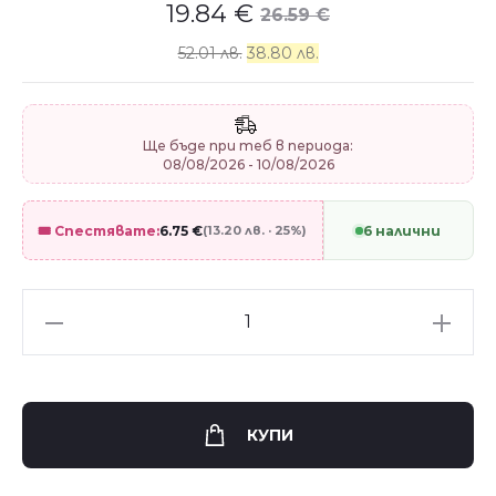
19.84
€
26.59
€
52.01 лв.
38.80 лв.
Ще бъде при теб в периода:
08/08/2026 - 10/08/2026
🎟️ Спестявате:
6.75
€
(13.20 лв. · 25%)
6 налични
Сребърен
пръстен
"Dragonfly
Mois"
КУПИ
quantity