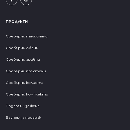
ПРОДУКТИ
Сребърни талисмани
Сребърни обеци
Сребърни гривни
Сребърни пръстени
Сребърни колиета
Сребърни комплекти
Подаръци за жена
Ваучер за подарък