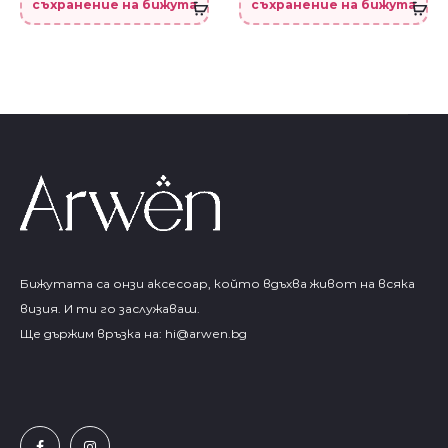
съхранение на бижута
съхранение на бижута
Бижутата са онзи аксесоар, който вдъхва живот на всяка
визия. И ти го заслужаваш.
Ще държим връзка на:
hi@arwen.bg