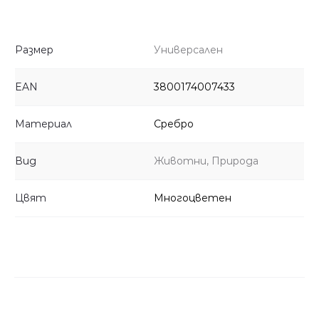
Размер
Универсален
EAN
3800174007433
Материал
Сребро
Вид
Животни, Природа
Цвят
Многоцветен