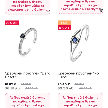
по избор и вземи
по избор и вземи
травъл кутийка за
травъл кутийка за
съхранение на бижута
съхранение на бижута
20% OFF
НОВ
13% OFF
Сребърен пръстен “Dark
Сребърен пръстен “For
Heart”
Luck”
18.82
€
20.40
€
23.52
€
23.52
€
36.81 лв.
39.90 лв.
46.00 лв.
46.00 лв.
🏷️ Поръчай 2 бижута
🏷️ Поръчай 2 бижута
по избор и вземи
по избор и вземи
травъл кутийка за
травъл кутийка за