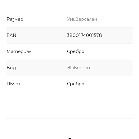
Размер
Универсален
EAN
3800174001578
Материал
Сребро
Вид
Животни
Цвят
Сребро