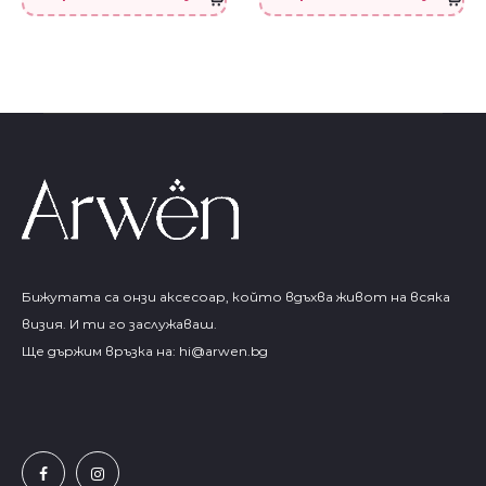
Бижутата са онзи аксесоар, който вдъхва живот на всяка
визия. И ти го заслужаваш.
Ще държим връзка на:
hi@arwen.bg