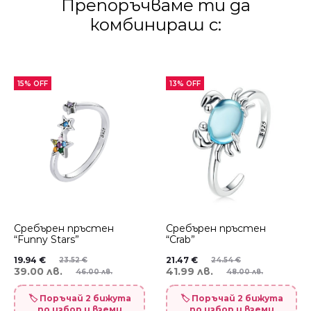
Препоръчваме ти да
комбинираш с:
15% OFF
13% OFF
Сребърен пръстен
Сребърен пръстен
“Funny Stars”
“Crab”
19.94
€
21.47
€
23.52
€
24.54
€
39.00 лв.
41.99 лв.
46.00 лв.
48.00 лв.
🏷️ Поръчай 2 бижута
🏷️ Поръчай 2 бижута
по избор и вземи
по избор и вземи