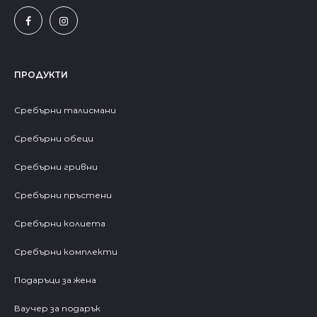
ПРОДУКТИ
Сребърни талисмани
Сребърни обеци
Сребърни гривни
Сребърни пръстени
Сребърни колиета
Сребърни комплекти
Подаръци за жена
Ваучер за подарък