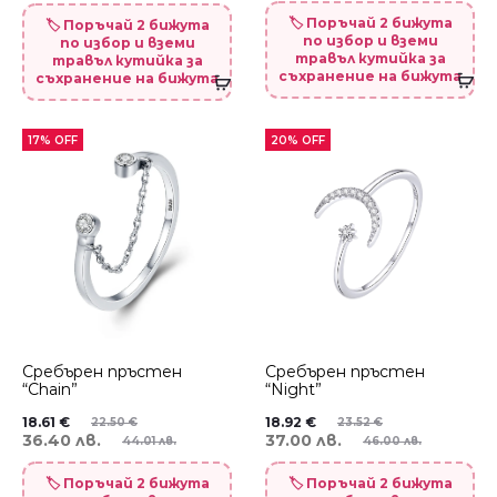
🏷️ Поръчай 2 бижута
🏷️ Поръчай 2 бижута
по избор и вземи
по избор и вземи
травъл кутийка за
травъл кутийка за
съхранение на бижута
съхранение на бижута
17% OFF
20% OFF
Сребърен пръстен
Сребърен пръстен
“Chain”
“Night”
18.61
€
18.92
€
22.50
€
23.52
€
36.40 лв.
37.00 лв.
44.01 лв.
46.00 лв.
🏷️ Поръчай 2 бижута
🏷️ Поръчай 2 бижута