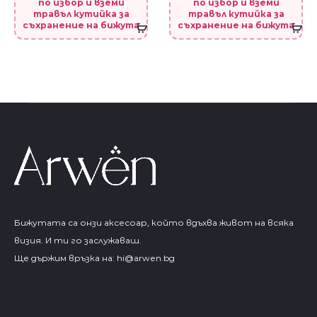
по избор и вземи
по избор и вземи
травъл кутийка за
травъл кутийка за
съхранение на бижута
съхранение на бижута
Бижутата са онзи аксесоар, който вдъхва живот на всяка
визия. И ти го заслужаваш.
Ще държим връзка на:
hi@arwen.bg