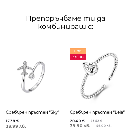
Препоръчваме ти да
комбинираш с:
НОВ
13% OFF
Сребърен пръстен “Sky”
Сребърен пръстен “Leia”
17.38
€
20.40
€
23.52
€
39.90 лв.
33.99 лв.
46.00 лв.