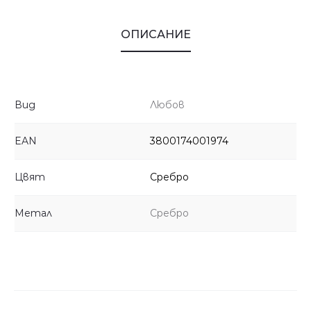
ОПИСАНИЕ
Вид
Любов
EAN
3800174001974
Цвят
Сребро
Метал
Сребро