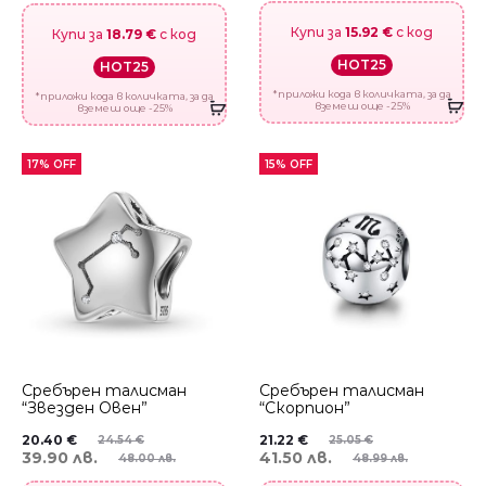
Купи за
15.92 €
с код
Купи за
18.79 €
с код
HOT25
HOT25
*приложи кода в количката, за да
*приложи кода в количката, за да
вземеш още -25%
вземеш още -25%
17% OFF
15% OFF
Сребърен талисман
Сребърен талисман
“Звезден Овен”
“Скорпион”
20.40
€
21.22
€
24.54
€
25.05
€
39.90 лв.
41.50 лв.
48.00 лв.
48.99 лв.