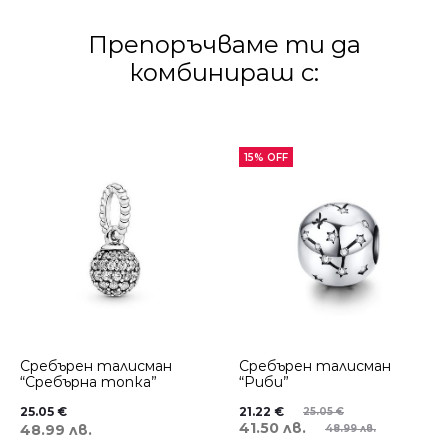
Препоръчваме ти да
комбинираш с:
15% OFF
Сребърен талисман
Сребърен талисман
“Сребърна топка”
“Риби”
25.05
€
21.22
€
25.05
€
41.50 лв.
48.99 лв.
48.99 лв.