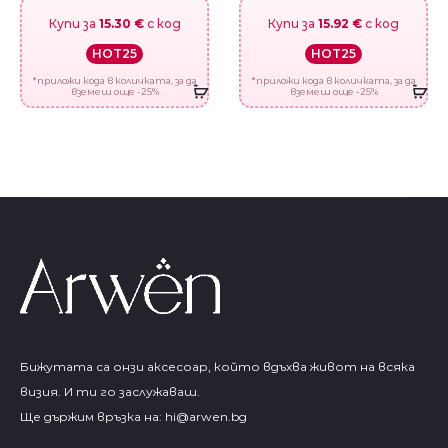
Купи за
15.30 €
с код
Купи за
15.92 €
с код
HOT25
HOT25
*приложи кода в количката, за да
*приложи кода в количката, за да
вземеш още -25%
вземеш още -25%
Бижутата са онзи аксесоар, който вдъхва живот на всяка
визия. И ти го заслужаваш.
Ще държим връзка на:
hi@arwen.bg