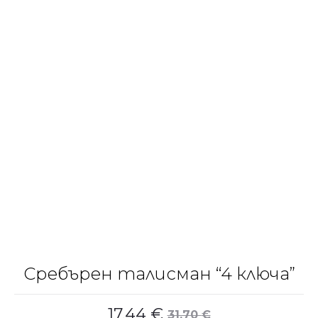
Сребърен талисман “4 ключа”
17.44
€
31.70
€