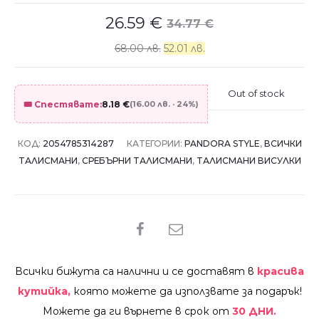
26.59
€
34.77
€
68.00 лв.
52.01 лв.
Out of stock
🎟️ Спестявате:
8.18
€
(16.00 лв. · 24%)
КОД:
2054785314287
КАТЕГОРИИ:
PANDORA STYLE
,
ВСИЧКИ
ТАЛИСМАНИ
,
СРЕБЪРНИ ТАЛИСМАНИ
,
ТАЛИСМАНИ ВИСУЛКИ
SHARE
Всички бижута са налични и се доставят в
красива
кутийка,
която можете да използвате за подарък!
Можете да ги върнете в срок от
30 ДНИ.