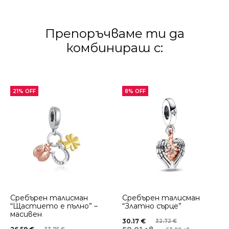
Препоръчваме ти да
комбинираш с:
21% OFF
8% OFF
Сребърен талисман
Сребърен талисман
“Щастието е пълно” –
“Златно сърце”
масивен
30.17
€
32.72
€