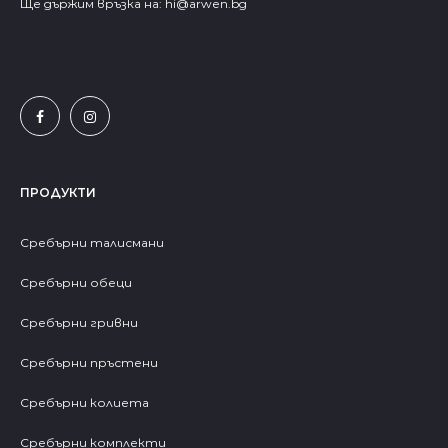
Ще държим връзка на:
hi@arwen.bg
ПРОДУКТИ
Сребърни талисмани
Сребърни обеци
Сребърни гривни
Сребърни пръстени
Сребърни колиета
Сребърни комплекти