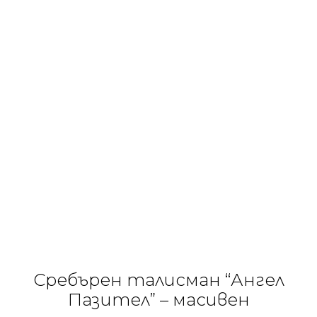
Сребърен талисман “Ангел
Пазител” – масивен