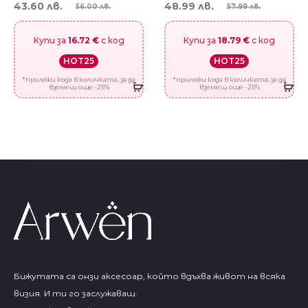
43.60 лв.
48.99 лв.
56.00 лв.
57.99 лв.
Купи за
16.72 €
с код
Купи за
18.79 €
с код
HOT25
HOT25
*приложи кода в количката, за да
*приложи кода в количката, за да
вземеш още -25%
вземеш още -25%
Бижутата са онзи аксесоар, който вдъхва живот на всяка
визия. И ти го заслужаваш.