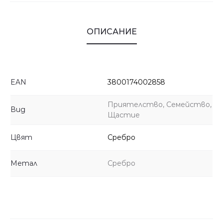
ОПИСАНИЕ
EAN
3800174002858
Приятелство, Семейство,
Вид
Щастие
Цвят
Сребро
Метал
Сребро