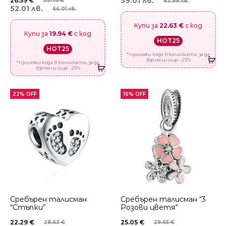
59.01 лв.
26.59
€
33.75
€
63.99 лв.
52.01 лв.
66.01 лв.
Купи за
22.63 €
с код
Купи за
19.94 €
с код
HOT25
HOT25
*приложи кода в количката, за да
вземеш още -25%
*приложи кода в количката, за да
вземеш още -25%
22% OFF
16% OFF
Сребърен талисман
Сребърен талисман “3
“Стъпки”
Розови цветя”
22.29
€
25.05
€
28.63
€
29.65
€