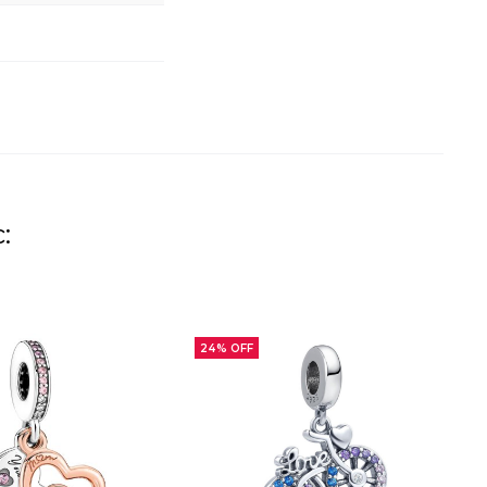
:
24% OFF