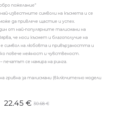
обро пожелание”
най-известните символи на късмета и се
може да привлече щастие и успех.
дин от най-популярните талисмани на
вярва, че носи късмет и благополучие на
 е символ на любовта и привързаността и
лко повече нежност и чувственост.
– печатът се намира на ринга.
на гривна за талисмани (включително модели
22.45
€
30.68
€