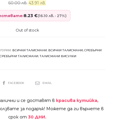
60.00 лв.
43.91 лв.
8.23
€
пестявате:
(16.10 лв. · 27%)
Out of stock
ЕГОРИИ:
ВСИЧКИ ТАЛИСМАНИ
,
ВСИЧКИ ТАЛИСМАНИ, СРЕБЪРНИ
СРЕБЪРНИ ТАЛИСМАНИ
,
ТАЛИСМАНИ ВИСУЛКИ
SHARE
FACEBOOK
EMAIL
налични и се доставят в
красива кутийка,
олзвате за подарък! Можете да ги върнете в
срок от
30 ДНИ.