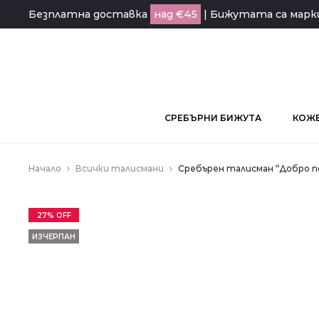
Безплатна доставка
над €45
| Бижутата са мар
СРЕБЪРНИ БИЖУТА
КОЖЕ
Начало
Всички талисмани
Сребърен талисман “Добро 
27% OFF
ИЗЧЕРПАН