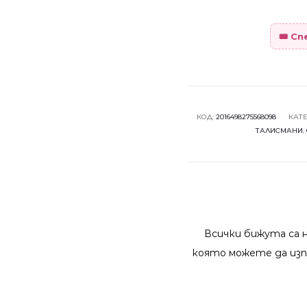
🎟️ С
КОД:
2016498275568098
КАТ
ТАЛИСМАНИ
,
Всички бижута са 
която можете да изп