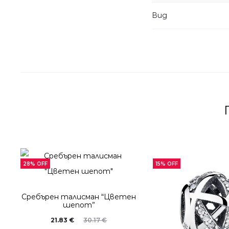
Вид
28% OFF
15% OFF
Сребърен талисман “Цветен
шепот”
21.83
€
30.17
€