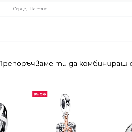
Сърце, Щастие
Препоръчваме ти да комбинираш с
8% OFF