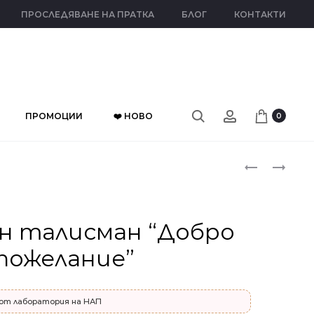
ПРОСЛЕДЯВАНЕ НА ПРАТКА
БЛОГ
КОНТАКТИ
ПРОМОЦИИ
❤️ НОВО
0
Прод
СРЕБЪРЕН
СРЕБЪРЕН
ТАЛИСМАН
ТАЛИСМАН
naviga
“ВЪЛШЕБН
“ИСКРИЦА
ЩАСТИЕ”
КЪСМЕТ”
н талисман “Добро
пожелание”
от лаборатория на НАП