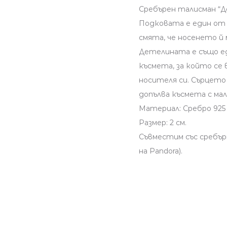
Сребърен талисман “Д
Подковата е един от 
смята, че носенето й 
Детелината е също е
късмета, за който се 
носителя си. Сърцето
допълва късмета с ма
Материал: Сребро 925 
Размер: 2 см.
Съвместим със сребър
на Pandora).