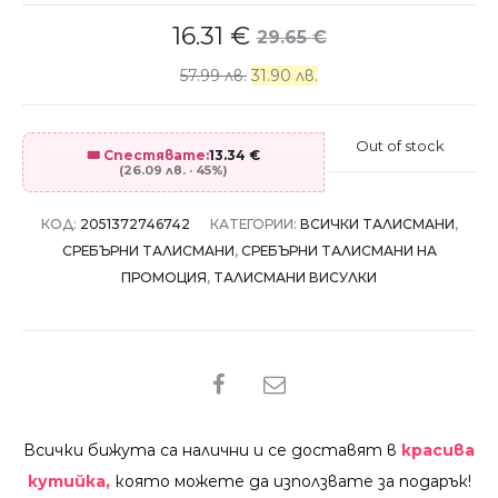
16.31
€
29.65
€
57.99 лв.
31.90 лв.
Out of stock
🎟️ Спестявате:
13.34
€
(26.09 лв. · 45%)
КОД:
2051372746742
КАТЕГОРИИ:
ВСИЧКИ ТАЛИСМАНИ
,
СРЕБЪРНИ ТАЛИСМАНИ
,
СРЕБЪРНИ ТАЛИСМАНИ НА
ПРОМОЦИЯ
,
ТАЛИСМАНИ ВИСУЛКИ
SHARE
Всички бижута са налични и се доставят в
красива
кутийка,
която можете да използвате за подарък!