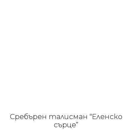
Сребърен талисман “Еленско
сърце”