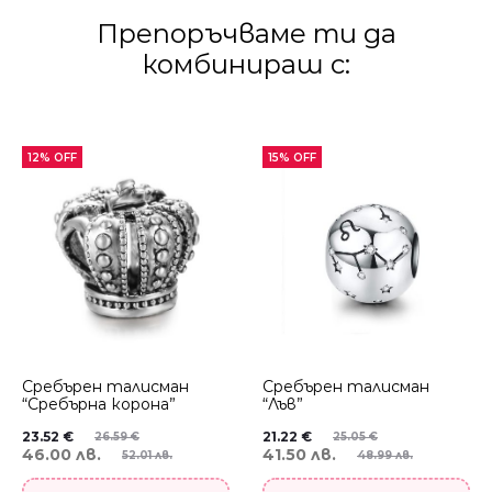
Препоръчваме ти да
комбинираш с:
12% OFF
15% OFF
Сребърен талисман
Сребърен талисман
“Сребърна корона”
“Лъв”
23.52
€
21.22
€
26.59
€
25.05
€
46.00 лв.
41.50 лв.
52.01 лв.
48.99 лв.