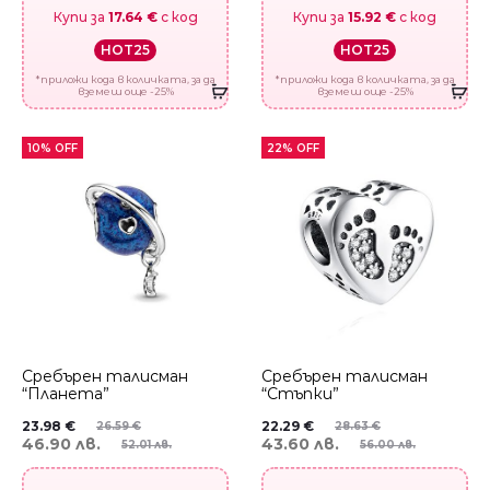
Купи за
17.64 €
с код
Купи за
15.92 €
с код
HOT25
HOT25
*приложи кода в количката, за да
*приложи кода в количката, за да
вземеш още -25%
вземеш още -25%
10% OFF
22% OFF
Сребърен талисман
Сребърен талисман
“Планета”
“Стъпки”
23.98
€
22.29
€
26.59
€
28.63
€
46.90 лв.
43.60 лв.
52.01 лв.
56.00 лв.