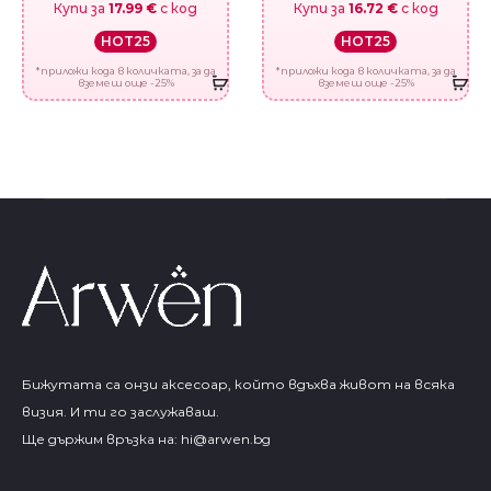
Купи за
17.99 €
с код
Купи за
16.72 €
с код
HOT25
HOT25
*приложи кода в количката, за да
*приложи кода в количката, за да
вземеш още -25%
вземеш още -25%
Бижутата са онзи аксесоар, който вдъхва живот на всяка
визия. И ти го заслужаваш.
Ще държим връзка на:
hi@arwen.bg