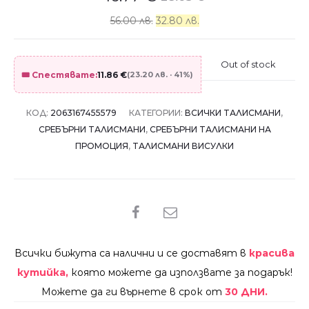
56.00 лв.
32.80 лв.
Out of stock
🎟️ Спестявате:
11.86
€
(23.20 лв. · 41%)
КОД:
2063167455579
КАТЕГОРИИ:
ВСИЧКИ ТАЛИСМАНИ
,
СРЕБЪРНИ ТАЛИСМАНИ
,
СРЕБЪРНИ ТАЛИСМАНИ НА
ПРОМОЦИЯ
,
ТАЛИСМАНИ ВИСУЛКИ
SHARE
Всички бижута са налични и се доставят в
красива
кутийка,
която можете да използвате за подарък!
Можете да ги върнете в срок от
30 ДНИ.