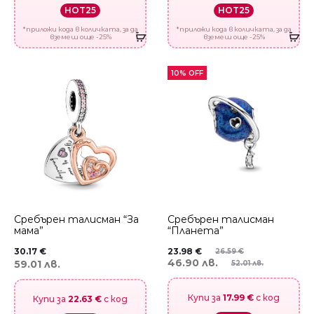
HOT25
HOT25
*приложи кода в количката, за да
*приложи кода в количката, за да
вземеш още -25%
вземеш още -25%
10% OFF
Сребърен талисман “За
Сребърен талисман
мама”
“Планета”
30.17
€
23.98
€
26.59
€
46.90 лв.
59.01 лв.
52.01 лв.
Купи за
17.99 €
с код
Купи за
22.63 €
с код