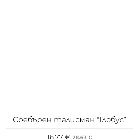
Сребърен талисман “Глобус”
16.77
€
28.63
€