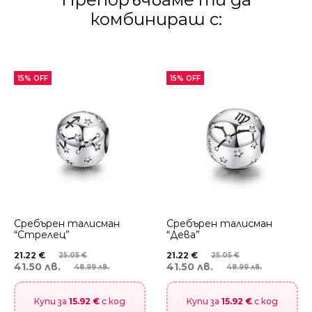
комбинираш с:
15% OFF
15% OFF
Сребърен талисман
Сребърен талисман
“Стрелец”
“Дева”
21.22
€
21.22
€
25.05
€
25.05
€
41.50 лв.
41.50 лв.
48.99 лв.
48.99 лв.
Купи за
15.92 €
с код
Купи за
15.92 €
с код