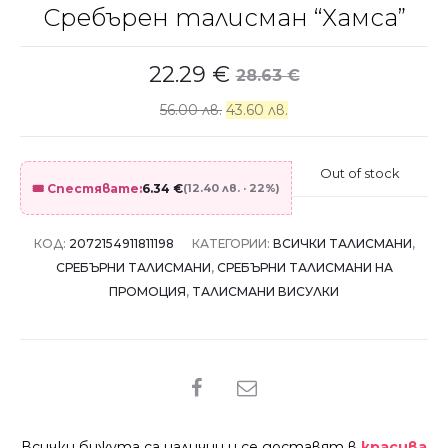
Сребърен талисман “Хамса”
22.29
€
28.63
€
56.00 лв.
43.60 лв.
Out of stock
🎟️ Спестявате:
6.34
€
(12.40 лв. · 22%)
КОД:
2072154911811198
КАТЕГОРИИ:
ВСИЧКИ ТАЛИСМАНИ
,
СРЕБЪРНИ ТАЛИСМАНИ
,
СРЕБЪРНИ ТАЛИСМАНИ НА
ПРОМОЦИЯ
,
ТАЛИСМАНИ ВИСУЛКИ
SHARE
Всички бижута са налични и се доставят в
красива