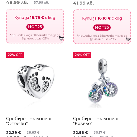
48.99 лв.
41.99 лв.
57.99 лв.
Купи за
18.79 €
с код
Купи за
16.10 €
с код
HOT25
HOT25
*приложи кода в количката, за да
*приложи кода в количката, за да
вземеш още -25%
вземеш още -25%
22% OFF
24% OFF
Сребърен талисман
Сребърен талисман
“Стъпки”
“Колело”
22.29
€
22.96
€
28.63
€
30.17
€