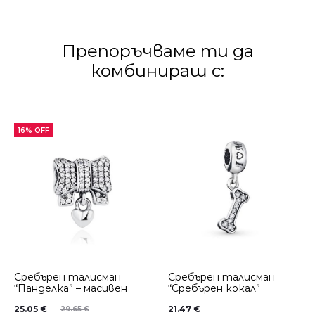
Препоръчваме ти да
комбинираш с:
16% OFF
Сребърен талисман
Сребърен талисман
“Панделка” – масивен
“Сребърен кокал”
25.05
€
21.47
€
29.65
€