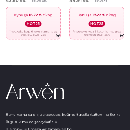
43.60 лв.
44.91 лв.
56.00 лв.
59.01 лв.
Купи за
16.72 €
с код
Купи за
17.22 €
с код
HOT25
HOT25
*приложи кода в количката, за да
*приложи кода в количката, за да
вземеш още -25%
вземеш още -25%
Бижутата са онзи аксесоар, който вдъхва живот на всяка
визия. И ти го заслужаваш.
Ще държим връзка на:
hi@arwen.bg