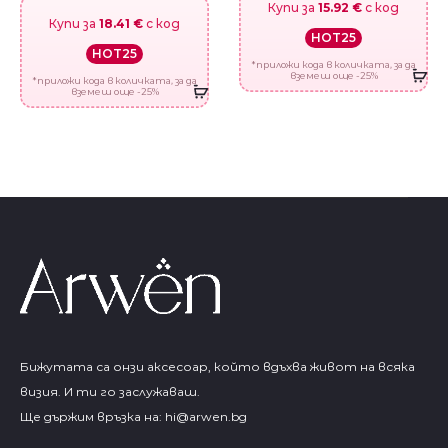
Купи за
15.92 €
с код
Купи за
18.41 €
с код
HOT25
HOT25
*приложи кода в количката, за да
вземеш още -25%
*приложи кода в количката, за да
вземеш още -25%
Бижутата са онзи аксесоар, който вдъхва живот на всяка
визия. И ти го заслужаваш.
Ще държим връзка на:
hi@arwen.bg