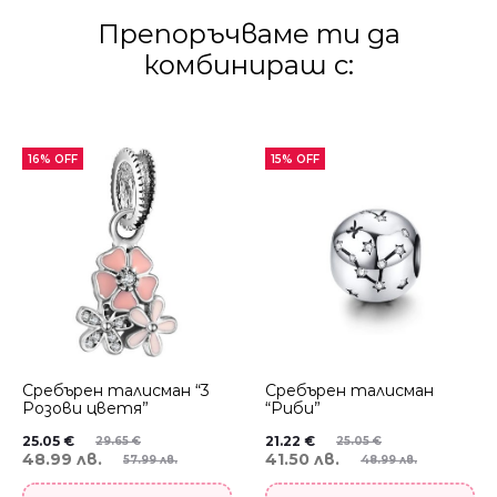
Препоръчваме ти да
комбинираш с:
16% OFF
15% OFF
Сребърен талисман “3
Сребърен талисман
Розови цветя”
“Риби”
25.05
€
21.22
€
29.65
€
25.05
€
48.99 лв.
41.50 лв.
57.99 лв.
48.99 лв.