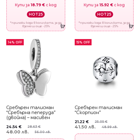
Купи за
18.79 €
с код
Купи за
15.92 €
с код
HOT25
HOT25
*приложи кода в количката, за да
*приложи кода в количката, за да
вземеш още -25%
вземеш още -25%
14% OFF
15% OFF
Сребърен талисман
Сребърен талисман
“Сребърна пеперуда”
“Скорпион”
(двойна) – масивен
21.22
€
25.05
€
41.50 лв.
24.54
€
28.63
€
48.99 лв.
48.00 лв.
56.00 лв.