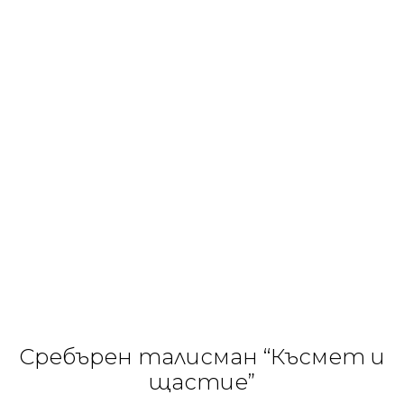
Сребърен талисман “Късмет и
щастие”