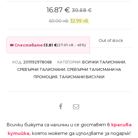
16.87
€
30.68
€
60.00 лв.
32.99 лв.
Out of stock
🎟️ Спестявате:
13.81
€
(27.01 лв. · 45%)
КОД:
2011192978068
КАТЕГОРИИ:
ВСИЧКИ ТАЛИСМАНИ
,
СРЕБЪРНИ ТАЛИСМАНИ
,
СРЕБЪРНИ ТАЛИСМАНИ НА
ПРОМОЦИЯ
,
ТАЛИСМАНИ ВИСУЛКИ
SHARE
Всички бижута са налични и се доставят в
красива
кутийка,
която можете да използвате за подарък!