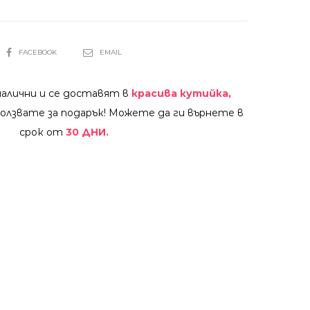
SHARE
FACEBOOK
EMAIL
налични и се доставят в
красива кутийка,
олзвате за подарък! Можете да ги върнете в
срок от
30 ДНИ.