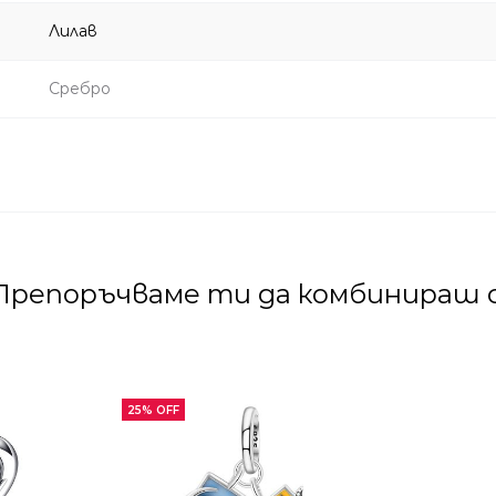
Лилав
Сребро
Препоръчваме ти да комбинираш с
25% OFF