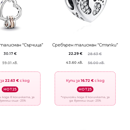
талисман “Сърчица”
Сребърен талисман “Стъпки”
30.17
€
22.29
€
28.63
€
43.60 лв.
56.00 лв.
59.01 лв.
Купи за
16.72 €
с код
 за
22.63 €
с код
HOT25
HOT25
*приложи кода в количката, за
 кода в количката, за
да вземеш още -25%
вземеш още -25%