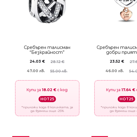
Сребърен талисман
Сребърен талисм
“Безкрайност”
добри прият
24.03
€
23.52
€
28.12
€
27.
47.00 лв.
46.00 лв.
55.00 лв.
54.
Купи за
18.02 €
с код
Купи за
17.64 €
HOT25
HOT25
*приложи кода в количката, за
*приложи кода в коли
да вземеш още -25%
да вземеш още 