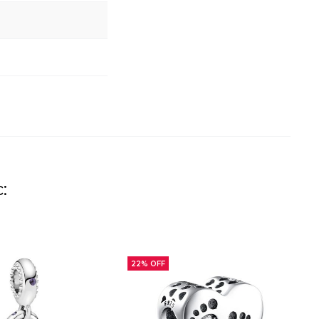
:
22% OFF