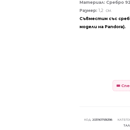
Материал: Сребро 92
Размер:
1,2 см.
Съвместим със среб
модели на Pandora).
🎟️ С
КОД:
2031907936398
КАТЕГО
ТАЛ