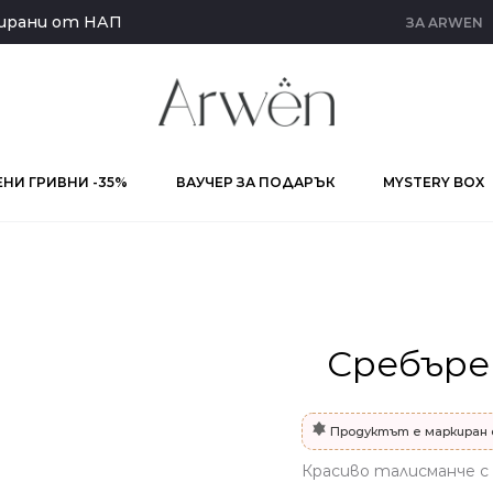
кирани от НАП
ЗА ARWEN
НИ ГРИВНИ -35%
ВАУЧЕР ЗА ПОДАРЪК
MYSTERY BOX
Сребъре
Продуктът е маркиран 
Красиво талисманче с 