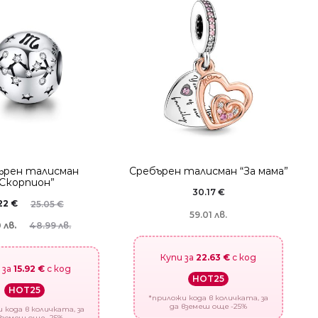
ърен талисман
Сребърен талисман “За мама”
“Скорпион”
30.17
€
.22
€
25.05
€
59.01 лв.
 лв.
48.99 лв.
Купи за
22.63 €
с код
 за
15.92 €
с код
HOT25
HOT25
*приложи кода в количката, за
да вземеш още -25%
 кода в количката, за
вземеш още -25%