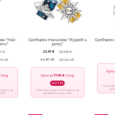
ан “Най-
Сребърен талисман “Изгрев и
Сребърен 
ели”
залез”
22.91
€
61
€
30.68
€
44.81 лв.
00 лв.
60.00 лв.
Купи
с код
Купи за
17.18 €
с код
HOT25
*приложи
да 
чката, за
*приложи кода в количката, за
-25%
да вземеш още -25%