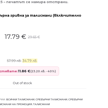
5 – печатът се намира отстрани.
ърна гривна за талисмани (включително
17.79
€
29.65
€
57.99 лв.
34.79 лв.
11.86
€
пестявате:
(23.20 лв. · 40%)
Out of stock
РИИ:
ВСИЧКИ ТАЛИСМАНИ
,
СРЕБЪРНИ ТАЛИСМАНИ
,
СРЕБЪРНИ
ИСМАНИ НА ПРОМОЦИЯ
,
ТАЛИСМАНИ