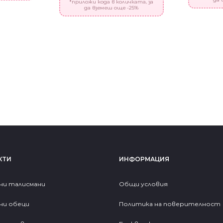
*приложи кода в количката, за
да вземеш още -25%
КТИ
ИНФОРМАЦИЯ
ни талисмани
Общи условия
ни обеци
Политика на поверителност