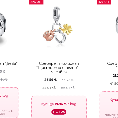
21% OFF
15% OFF
н “Дева”
Сребърен талисман
Среб
“Щастието е пълно” –
05
€
масивен
21
9 лв.
26.59
€
33.75
€
41.50
52.01 лв.
66.01 лв.
с код
Купи
Купи за
19.94 €
с код
чката, за
HOT25
-25%
*приложи
да 