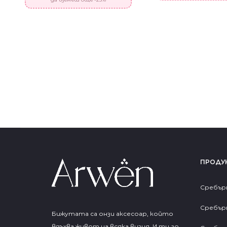
ПРОДУ
Сребър
Сребър
Бижутата са онзи аксесоар, който
вдъхва живот на всяка визия. И ти го