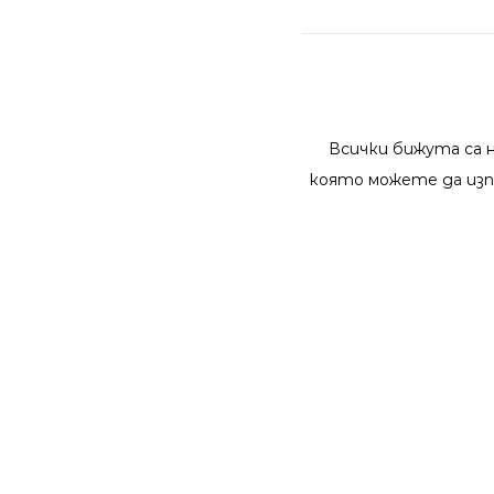
Всички бижута са 
която можете да изп