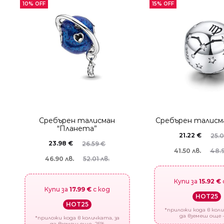
10% OFF
15% OFF
Сребърен талисман
Сребърен талисма
“Планета”
21.22
€
25.
23.98
€
26.59
€
41.50 лв.
48.9
46.90 лв.
52.01 лв.
Купи за
15.92 €
Купи за
17.99 €
с код
HOT25
HOT25
*приложи кода в коли
да вземеш още 
*приложи кода в количката, за
да вземеш още -25%