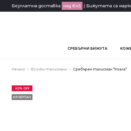
Безплатна доставка
над €45
| Бижутата са мар
СРЕБЪРНИ БИЖУТА
КОЖЕ
Начало
Всички талисмани
Сребърен талисман “Коала”
40% OFF
ИЗЧЕРПАН