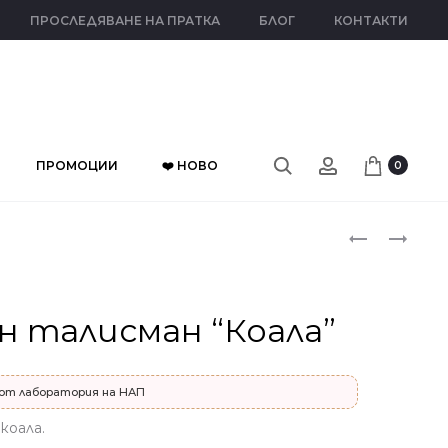
ПРОСЛЕДЯВАНЕ НА ПРАТКА
БЛОГ
КОНТАКТИ
ПРОМОЦИИ
❤️ НОВО
0
Прод
СРЕБЪРЕН
СРЕБЪРЕН
ТАЛИСМАН
ТАЛИСМАН
naviga
“РОЗОВО
“LUCKY”
МЕЧЕ”
н талисман “Коала”
от лаборатория на НАП
коала.