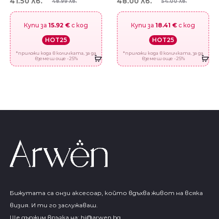
41.50 лв.
48.00 лв.
48.99 лв.
54.00 лв.
Купи за
15.92 €
с код
Купи за
18.41 €
с код
HOT25
HOT25
*приложи кода в количката, за да
*приложи кода в количката, за да
вземеш още -25%
вземеш още -25%
Бижутата са онзи аксесоар, който вдъхва живот на всяка
визия. И ти го заслужаваш.
Ще държим връзка на:
hi@arwen.bg