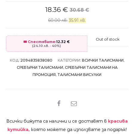
18.36
€
30.68
€
60.00 лв.
35.91 лв.
Out of stock
🎟️ Спестявате:
12.32
€
(24.10 лв. · 40%)
КОД:
2094835838080
КАТЕГОРИИ:
ВСИЧКИ ТАЛИСМАНИ
,
СРЕБЪРНИ ТАЛИСМАНИ
,
СРЕБЪРНИ ТАЛИСМАНИ НА
ПРОМОЦИЯ
,
ТАЛИСМАНИ ВИСУЛКИ
SHARE
Всички бижута са налични и се доставят в
красива
кутийка,
която можете да използвате за подарък!