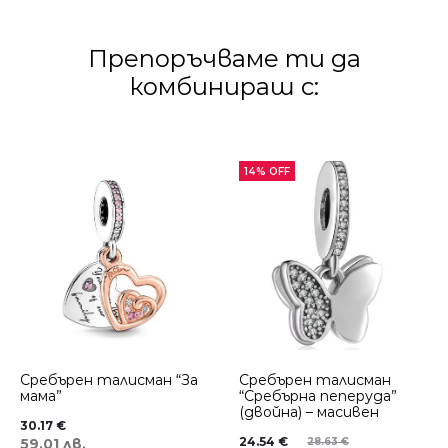
Препоръчваме ти да
комбинираш с:
14% OFF
Сребърен талисман “За
Сребърен талисман
мама”
“Сребърна пеперуда”
(двойна) – масивен
30.17
€
24.54
€
59.01 лв.
28.63
€