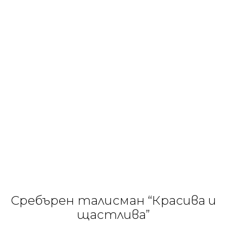
Сребърен талисман “Красива и
щастлива”