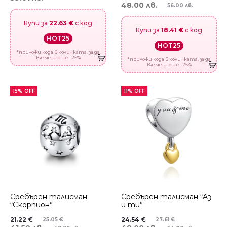
48.00 лв.
56.00 лв.
Купи за
22.63 €
с код
Купи за
18.41 €
с код
HOT25
HOT25
*приложи кода в количката, за да
вземеш още -25%
*приложи кода в количката, за да
вземеш още -25%
15% OFF
11% OFF
Сребърен талисман
Сребърен талисман “Aз
“Скорпион”
и ти”
21.22
€
24.54
€
25.05
€
27.61
€