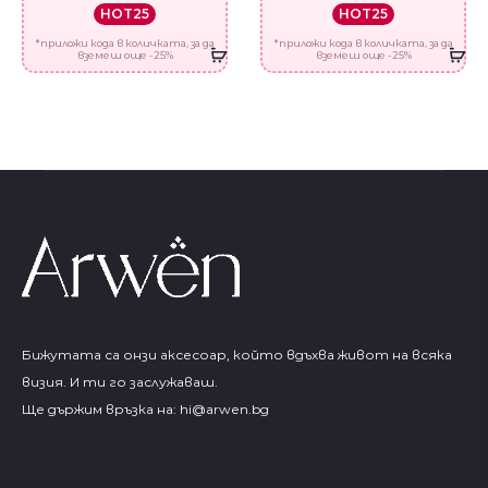
HOT25
HOT25
*приложи кода в количката, за да
*приложи кода в количката, за да
вземеш още -25%
вземеш още -25%
Бижутата са онзи аксесоар, който вдъхва живот на всяка
визия. И ти го заслужаваш.
Ще държим връзка на:
hi@arwen.bg