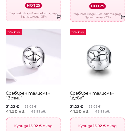
HOT25
HOT25
*приложи кода в количката, за да
*приложи кода в количката, за да
вземеш още -25%
вземеш още -25%
15% OFF
15% OFF
Сребърен талисман
Сребърен талисман
“Везни”
“Дева”
21.22
€
21.22
€
25.05
€
25.05
€
41.50 лв.
41.50 лв.
48.99 лв.
48.99 лв.
Купи за
15.92 €
с код
Купи за
15.92 €
с код