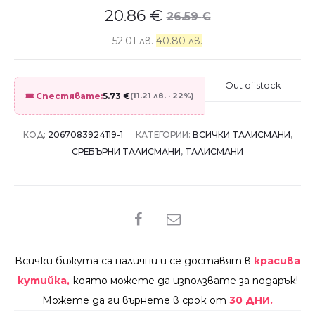
20.86
€
26.59
€
52.01 лв.
40.80 лв.
Out of stock
🎟️ Спестявате:
5.73
€
(11.21 лв. · 22%)
КОД:
2067083924119-1
КАТЕГОРИИ:
ВСИЧКИ ТАЛИСМАНИ
,
СРЕБЪРНИ ТАЛИСМАНИ
,
ТАЛИСМАНИ
SHARE
Всички бижута са налични и се доставят в
красива
кутийка,
която можете да използвате за подарък!
Можете да ги върнете в срок от
30 ДНИ.