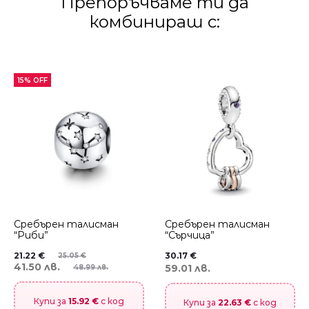
Препоръчваме ти да
комбинираш с:
15% OFF
Сребърен талисман
Сребърен талисман
“Риби”
“Сърчица”
21.22
€
30.17
€
25.05
€
41.50 лв.
59.01 лв.
48.99 лв.
Купи за
15.92 €
с код
Купи за
22.63 €
с код