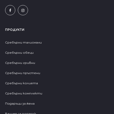
ПРОДУКТИ
Сребърни талисмани
Сребърни обеци
Сребърни гривни
Сребърни пръстени
Сребърни колиета
Сребърни комплекти
Подаръци за жена
Ваучер за подарък