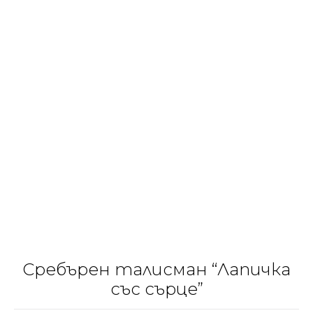
Сребърен талисман “Лапичка
със сърце”