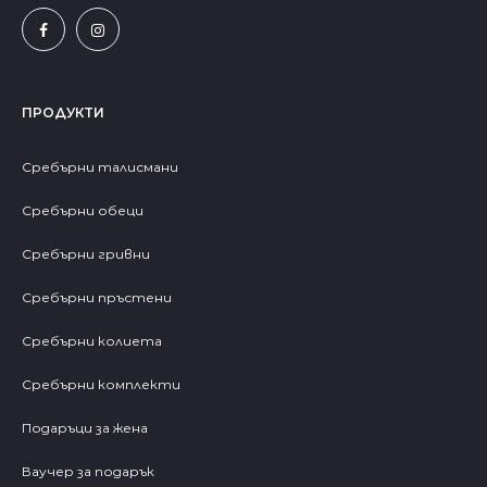
ПРОДУКТИ
Сребърни талисмани
Сребърни обеци
Сребърни гривни
Сребърни пръстени
Сребърни колиета
Сребърни комплекти
Подаръци за жена
Ваучер за подарък