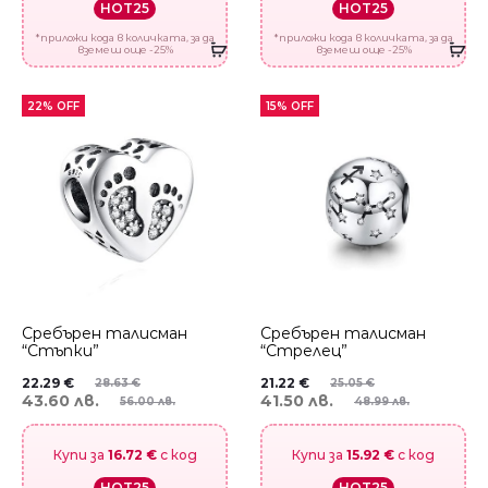
HOT25
HOT25
*приложи кода в количката, за да
*приложи кода в количката, за да
вземеш още -25%
вземеш още -25%
22% OFF
15% OFF
Сребърен талисман
Сребърен талисман
“Стъпки”
“Стрелец”
22.29
€
21.22
€
28.63
€
25.05
€
43.60 лв.
41.50 лв.
56.00 лв.
48.99 лв.
Купи за
16.72 €
с код
Купи за
15.92 €
с код
HOT25
HOT25