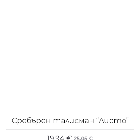
Сребърен талисман “Листо”
19.94
€
25.05
€