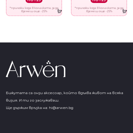
*приложи кода в количката, за да
*приложи кода в количката, за да
вземеш още -25%
вземеш още -25%
Бижутата са онзи аксесоар, който вдъхва живот на всяка
визия. И ти го заслужаваш.
Ще държим връзка на:
hi@arwen.bg