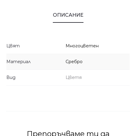
ОПИСАНИЕ
Цвят
Многоцветен
Материал
Сребро
Вид
Цветя
Препоръчваме ти да