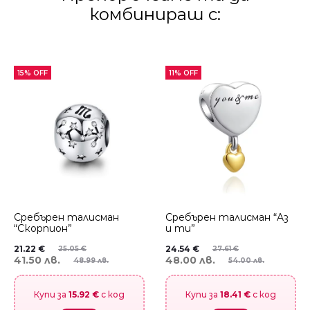
комбинираш с:
15% OFF
11% OFF
Сребърен талисман
Сребърен талисман “Aз
“Скорпион”
и ти”
21.22
€
24.54
€
25.05
€
27.61
€
41.50 лв.
48.00 лв.
48.99 лв.
54.00 лв.
Купи за
15.92 €
с код
Купи за
18.41 €
с код