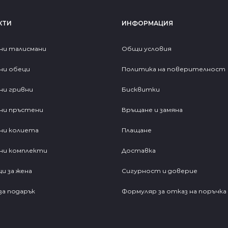
КТИ
ИНФОРМАЦИЯ
ни талисмани
Общи условия
ни обеци
Политика на поверителност
ни гривни
Бисквитки
ни пръстени
Връщане и замяна
ни колиета
Плащане
ни комплекти
Доставка
и за жена
Сигурност и доверие
за подарък
Формуляр за отказ на поръчка