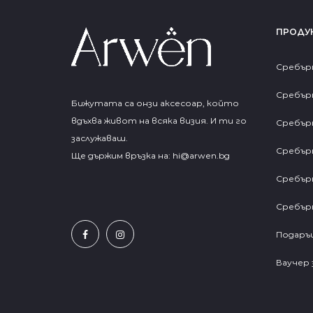
ПРОДУ
Сребър
Сребър
Бижутата са онзи аксесоар, който
вдъхва живот на всяка визия. И ти го
Сребър
заслужаваш.
Сребър
Ще държим връзка на:
hi@arwen.bg
Сребър
Сребър
Подаръц
Ваучер 