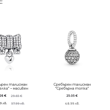
:
ърен талисман
Сребърен талисман
елка” – масивен
“Сребърна топка”
.05
€
25.05
€
29.65
€
9 лв.
57.99 лв.
48.99 лв.