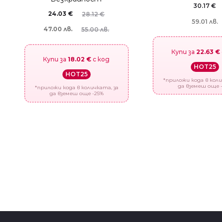
30.17
€
24.03
€
28.12
€
59.01 лв.
47.00 лв.
55.00 лв.
Купи за
22.63 €
Купи за
18.02 €
с код
HOT25
HOT25
*приложи кода в коли
да вземеш още 
*приложи кода в количката, за
да вземеш още -25%