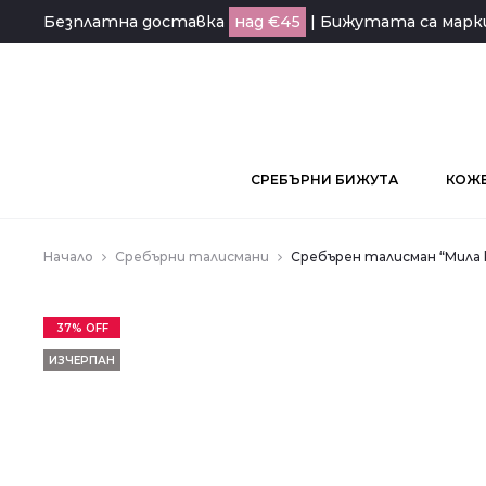
Безплатна доставка
над €45
| Бижутата са мар
СРЕБЪРНИ БИЖУТА
КОЖЕ
Начало
Сребърни талисмани
Сребърен талисман “Мила 
37% OFF
ИЗЧЕРПАН