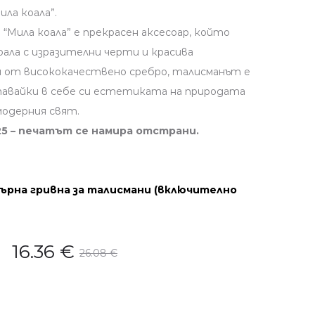
ла коала”.
“Мила коала” е прекрасен аксесоар, който
оала с изразителни черти и красива
 от висококачествено сребро, талисманът е
тавайки в себе си естетиката на природата
одерния свят.
5 – печатът се намира отстрани.
ърна гривна за талисмани (включително
16.36
€
26.08
€