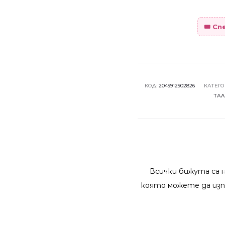
🎟️ С
КОД:
2049912902826
КАТЕГО
ТАЛ
Всички бижута са 
която можете да изп