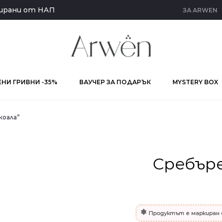
кирани от НАП
ЗА ARWEN
НИ ГРИВНИ -35%
ВАУЧЕР ЗА ПОДАРЪК
MYSTERY BOX
коала”
Сребър
Продуктът е маркиран 