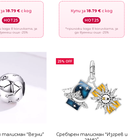
 за
18.79 €
с код
Купи за
18.79 €
с код
HOT25
HOT25
 кода в количката, за
*приложи кода в количката, за
вземеш още -25%
да вземеш още -25%
25% OFF
 талисман “Везни”
Сребърен талисман “Изгрев и
залез”