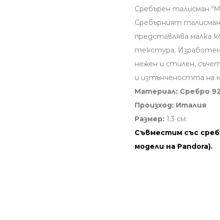
Сребърен талисман “Ми
Сребърният талисман 
представлява малка к
текстура. Изработен
нежен и стилен, съче
и изтънчеността на м
Материал: Сребро 92
Произход: Италия
Размер:
1.3 см.
Съвместим със среб
модели на Pandora).