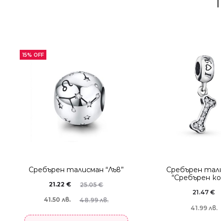
15% OFF
Сребърен талисман “Лъв”
Сребърен тал
“Сребърен ко
21.22
€
25.05
€
21.47
€
41.50 лв.
48.99 лв.
41.99 лв.