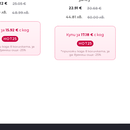
.22
€
25.05
€
22.91
€
30.68
€
 лв.
48.99 лв.
44.81 лв.
60.00 лв.
 за
15.92 €
с код
Купи за
17.18 €
с код
HOT25
HOT25
 кода в количката, за
вземеш още -25%
*приложи кода в количката, за
да вземеш още -25%