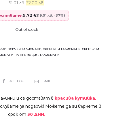
51.01 лв.
32.00 лв.
9.72
€
пестявате:
(19.01 лв. · 37%)
Out of stock
РИИ:
ВСИЧКИ ТАЛИСМАНИ
,
СРЕБЪРНИ ТАЛИСМАНИ
,
СРЕБЪРНИ
ИСМАНИ НА ПРОМОЦИЯ
,
ТАЛИСМАНИ
SHARE
FACEBOOK
EMAIL
налични и се доставят в
красива кутийка,
олзвате за подарък! Можете да ги върнете в
срок от
30 ДНИ.