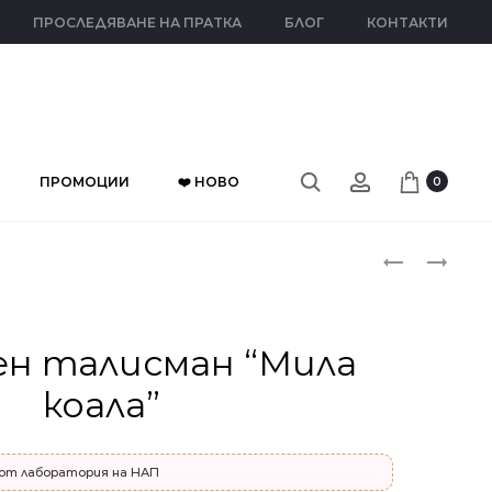
ПРОСЛЕДЯВАНЕ НА ПРАТКА
БЛОГ
КОНТАКТИ
ПРОМОЦИИ
❤️ НОВО
0
Прод
СРЕБЪРЕН
СРЕБЪРЕН
ТАЛИСМАН
ТАЛИСМАН
naviga
“МЕЧЕ”
“ХИПОПОТ
ен талисман “Мила
коала”
от лаборатория на НАП