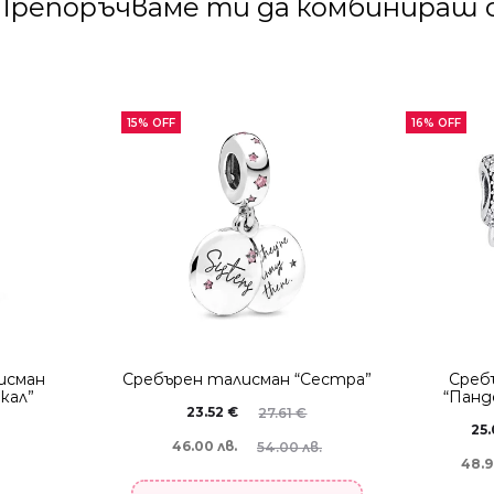
Препоръчваме ти да комбинираш с
15% OFF
16% OFF
исман
Сребърен талисман “Сестра”
Среб
кал”
“Панд
23.52
€
27.61
€
25
46.00 лв.
54.00 лв.
48.9