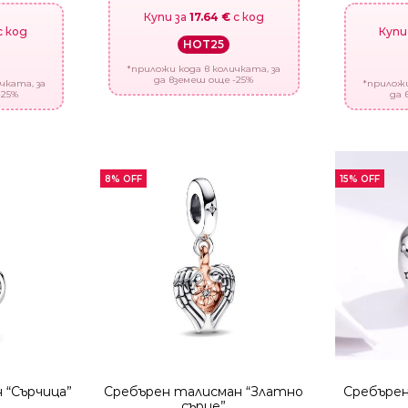
Купи за
17.64 €
с код
Купи
с код
HOT25
*приложи кода в количката, за
да вземеш още -25%
*приложи
чката, за
да 
-25%
8% OFF
15% OFF
 “Сърчица”
Сребърен талисман “Златно
Сребърен
сърце”