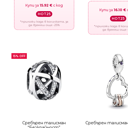
Купи за
15.92 €
с код
Купи за
16.10 €
HOT25
HOT25
*приложи кода в количката, за
да вземеш още -25%
*приложи кода в коли
да вземеш още 
15% OFF
Сребърен талисман
Сребърен талисман
“Безкрайност”