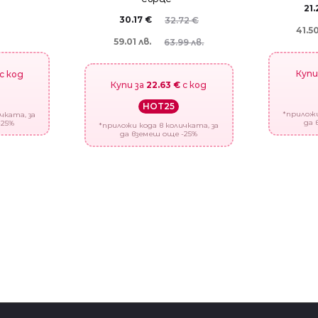
21
30.17
€
32.72
€
41.50
59.01 лв.
63.99 лв.
Купи
с код
Купи за
22.63 €
с код
HOT25
*приложи
чката, за
да 
-25%
*приложи кода в количката, за
да вземеш още -25%