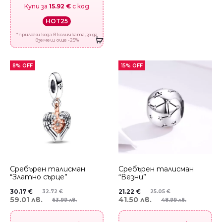
Купи за
15.92 €
с код
HOT25
*приложи кода в количката, за да
вземеш още -25%
8% OFF
15% OFF
Сребърен талисман
Сребърен талисман
“Златно сърце”
“Везни”
30.17
€
21.22
€
32.72
€
25.05
€
59.01 лв.
41.50 лв.
63.99 лв.
48.99 лв.