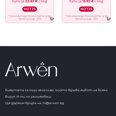
Купи за
22.63 €
с код
Купи за
15.92 €
с код
HOT25
HOT25
*приложи кода в количката, за да
*приложи кода в количката, за да
вземеш още -25%
вземеш още -25%
Бижутата са онзи аксесоар, който вдъхва живот на всяка
визия. И ти го заслужаваш.
Ще държим връзка на:
hi@arwen.bg