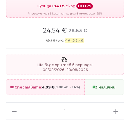
Купи за
18.41 €
с код
HOT25
*приложи кода в количката, за да вземеш още -25%
24.54
€
28.63
€
56.00 лв.
48.00 лв.
Ще бъде при теб в периода:
08/08/2026 - 10/08/2026
🎟️ Спестявате:
4.09
€
(8.00 лв. · 14%)
3 налични
Сребърен
талисман