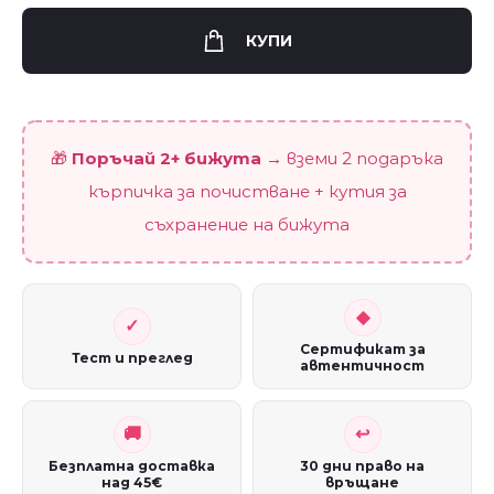
"Небесна
приказка"
КУПИ
quantity
🎁
Поръчай 2+ бижута
→ вземи 2 подаръка
кърпичка за почистване + кутия за
съхранение на бижута
Сертификат за
Тест и преглед
автентичност
Безплатна доставка
30 дни право на
над 45€
връщане