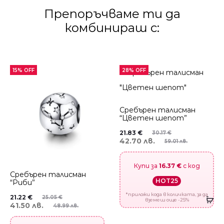
Препоръчваме ти да
комбинираш с:
15% OFF
28% OFF
Сребърен талисман
“Цветен шепот”
21.83
€
30.17
€
42.70 лв.
59.01 лв.
Купи за
16.37 €
с код
Сребърен талисман
HOT25
“Риби”
*приложи кода в количката, за да
21.22
€
25.05
€
вземеш още -25%
41.50 лв.
48.99 лв.