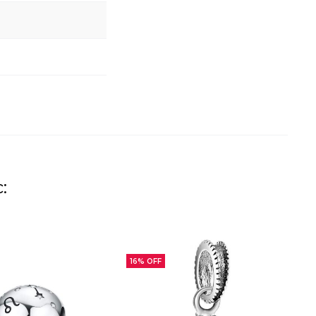
:
16% OFF