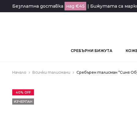
Безплатна доставка
над €45
| Бижутата са мар
СРЕБЪРНИ БИЖУТА
КОЖЕ
Начало
Всички талисмани
Сребърен талисман “Синя Об
40% OFF
ИЗЧЕРПАН