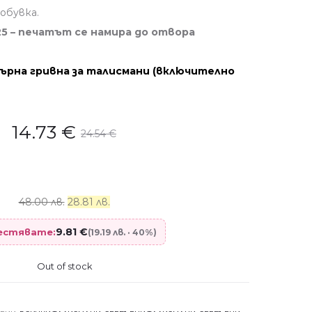
обувка.
5 – печатът се намира до отвора
ърна гривна за талисмани (включително
14.73
€
24.54
€
48.00 лв.
28.81 лв.
9.81
€
пестявате:
(19.19 лв. · 40%)
Out of stock