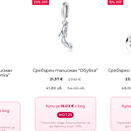
23% OFF
15% OFF
исман
Сребърен талисман “Обувка”
Сребърен
пка”
21.37
€
23
27.61
€
41.80 лв.
46.00
54.00 лв.
Купи за
16.03 €
с код
Купи
с код
HOT25
*приложи кода в количката, за
*приложи
да вземеш още -25%
да 
чката, за
-25%