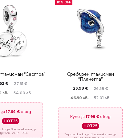
10% OFF
 талисман “Сестра”
Сребърен талисман
“Планета”
.52
€
27.61
€
23.98
€
26.59
€
 лв.
54.00 лв.
46.90 лв.
52.01 лв.
 за
17.64 €
с код
Купи за
17.99 €
с код
HOT25
HOT25
 кода в количката, за
вземеш още -25%
*приложи кода в количката, за
да вземеш още -25%