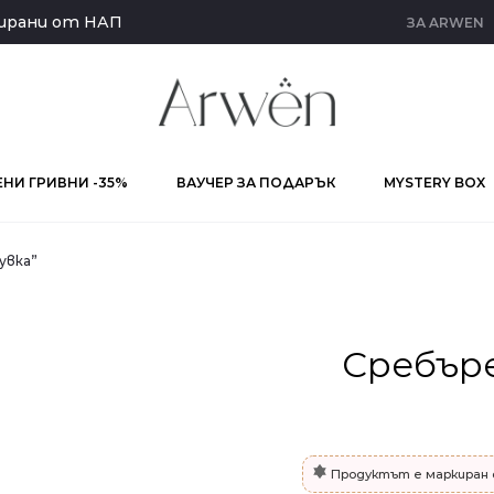
кирани от НАП
ЗА ARWEN
НИ ГРИВНИ -35%
ВАУЧЕР ЗА ПОДАРЪК
MYSTERY BOX
увка”
Сребър
Продуктът е маркиран 