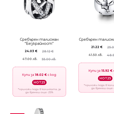
Сребърен талисман
Сребърен талисма
“Безкрайност”
21.22
€
25.
24.03
€
28.12
€
41.50 лв.
48.9
47.00 лв.
55.00 лв.
Купи за
15.92 €
Купи за
18.02 €
с код
HOT25
HOT25
*приложи кода в коли
да вземеш още 
*приложи кода в количката, за
да вземеш още -25%