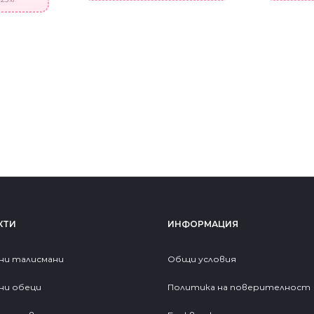
КТИ
ИНФОРМАЦИЯ
ни талисмани
Общи условия
ни обеци
Политика на поверителност