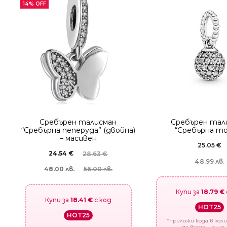
14% OFF
Сребърен талисман
Сребърен тал
“Сребърна пеперуда” (двойна)
“Сребърна то
– масивен
25.05
€
24.54
€
28.63
€
48.99 лв.
48.00 лв.
56.00 лв.
Купи за
18.79 €
Купи за
18.41 €
с код
HOT25
HOT25
*приложи кода в коли
да вземеш още 