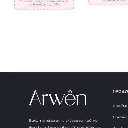
*приложи кода в количката, за
да вземеш още -25%
ПРОДУ
Сребър
Сребър
Бижутата са онзи аксесоар, който
вдъхва живот на всяка визия. И ти го