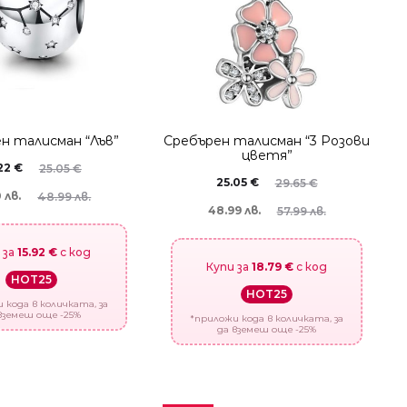
н талисман “Лъв”
Сребърен талисман “3 Розови
цветя”
.22
€
25.05
€
25.05
€
29.65
€
 лв.
48.99 лв.
48.99 лв.
57.99 лв.
 за
15.92 €
с код
Купи за
18.79 €
с код
HOT25
HOT25
 кода в количката, за
вземеш още -25%
*приложи кода в количката, за
да вземеш още -25%