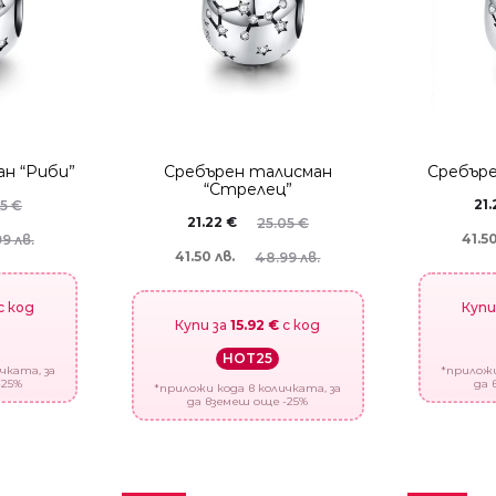
н “Риби”
Сребърен талисман
Сребъре
“Стрелец”
21
05
€
21.22
€
25.05
€
41.50
9 лв.
41.50 лв.
48.99 лв.
с код
Купи
Купи за
15.92 €
с код
HOT25
чката, за
*приложи
-25%
да 
*приложи кода в количката, за
да вземеш още -25%