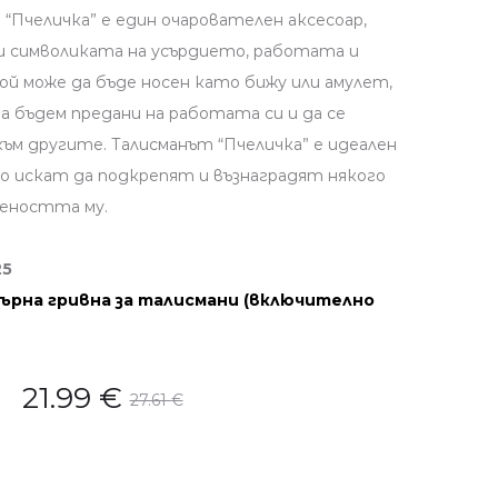
“Пчеличка” е един очарователен аксесоар,
си символиката на усърдието, работата и
й може да бъде носен като бижу или амулет,
а бъдем предани на работата си и да се
към другите. Талисманът “Пчеличка” е идеален
то искат да подкрепят и възнаградят някого
деността му.
25
ърна гривна за талисмани (включително
21.99
€
27.61
€