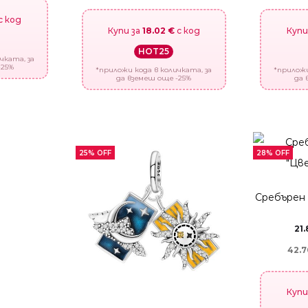
с код
Купи за
18.02 €
с код
Купи
HOT25
чката, за
-25%
*приложи кода в количката, за
*приложи
да вземеш още -25%
да 
25% OFF
28% OFF
Сребърен
21
42.7
Купи