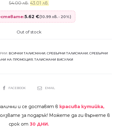
54.00 лв.
43.01 лв.
5.62
€
пестявате:
(10.99 лв. · 20%)
Out of stock
ОРИИ:
ВСИЧКИ ТАЛИСМАНИ
,
СРЕБЪРНИ ТАЛИСМАНИ
,
СРЕБЪРНИ
АНИ НА ПРОМОЦИЯ
,
ТАЛИСМАНИ ВИСУЛКИ
SHARE
FACEBOOK
EMAIL
налични и се доставят в
красива кутийка,
олзвате за подарък! Можете да ги върнете в
срок от
30 ДНИ.