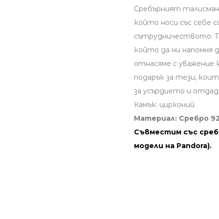
Сребърният талисман 
който носи със себе 
сътрудничеството. То
който да ни напомня д
отнасяме с уважение 
подарък за тези, кои
за усърдието и отда
Камък: цирконий
Материал: Сребро 9
Съвместим със среб
модели на Pandora).