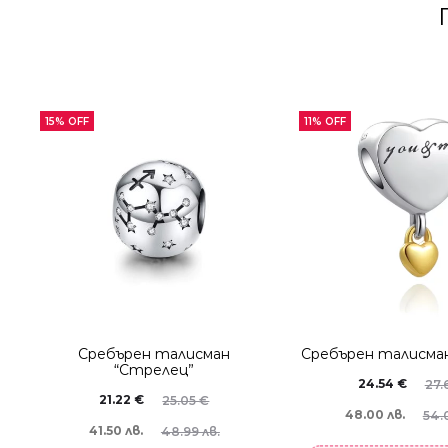
15% OFF
11% OFF
Сребърен талисман
Сребърен талисман
“Стрелец”
24.54
€
27.
21.22
€
25.05
€
48.00 лв.
54.
41.50 лв.
48.99 лв.