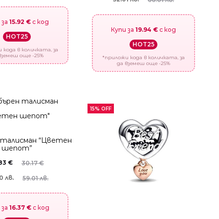
 за
15.92 €
с код
Купи за
19.94 €
с код
HOT25
HOT25
 кода в количката, за
вземеш още -25%
*приложи кода в количката, за
да вземеш още -25%
15% OFF
 талисман “Цветен
шепот”
.83
€
30.17
€
0 лв.
59.01 лв.
 за
16.37 €
с код