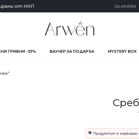
кирани от НАП
ЗА ARWEN
НИ ГРИВНИ -35%
ВАУЧЕР ЗА ПОДАРЪК
MYSTERY BOX
чка”
Среб
Продуктът е маркиран 