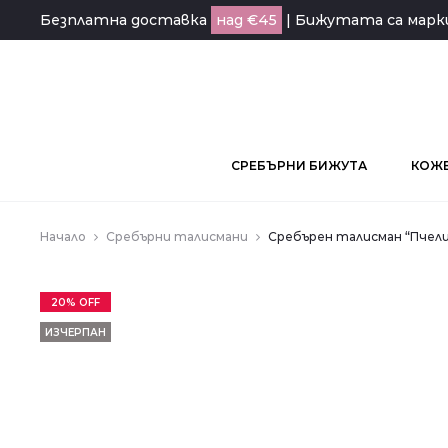
Безплатна доставка
над €45
| Бижутата са мар
СРЕБЪРНИ БИЖУТА
КОЖЕ
Начало
Сребърни талисмани
Сребърен талисман “Пчели
20% OFF
ИЗЧЕРПАН