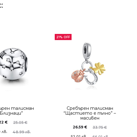
:
21% OFF
ърен талисман
Сребърен талисман
“Близнаци”
“Щастието е пълно” –
масивен
.22
€
25.05
€
26.59
€
33.75
€
 лв.
48.99 лв.
52.01 лв.
66.01 лв.