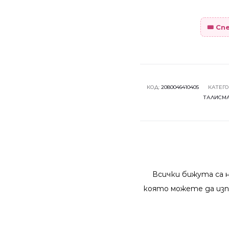
🎟️ С
КОД:
2080046410405
КАТЕГ
ТАЛИСМ
Всички бижута са 
която можете да изп