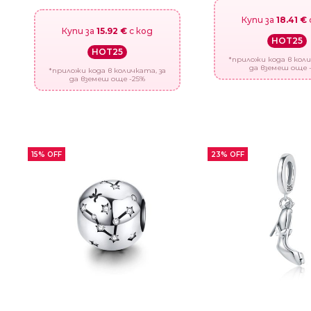
Купи за
18.41 €
Купи за
15.92 €
с код
HOT25
HOT25
*приложи кода в коли
да вземеш още 
*приложи кода в количката, за
да вземеш още -25%
15% OFF
23% OFF