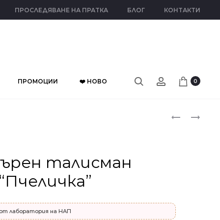
ПРОСЛЕДЯВАНЕ НА ПРАТКА
БЛОГ
КОНТАКТИ
ПРОМОЦИИ
❤️ НОВО
0
Прод
СРЕБЪРЕН
СРЕБЪРЕН
ТАЛИСМАН
ТАЛИСМАН
naviga
“ЧЕРВЕНА
“ЧЕРВЕНА
КАЛИНКА”
ДЕТЕЛИНА”
ърен талисман
“Пчеличка”
от лаборатория на НАП