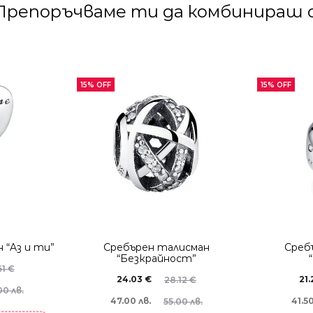
Препоръчваме ти да комбинираш с
15% OFF
15% OFF
 “Aз и ти”
Сребърен талисман
Среб
“Безкрайност”
61
€
24.03
€
21
28.12
€
00 лв.
47.00 лв.
41.50
55.00 лв.