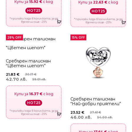
Купи за
15.92 €
с код
Купи за
22.63 €
с код
HOT25
HOT25
*приложи кода в количката, за да
*приложи кода в количката, за да
вземеш още -25%
вземеш още -25%
28% OFF
15% OFF
Сребърен талисман
“Цветен шепот”
21.83
€
30.17
€
42.70 лв.
59.01 лв.
Купи за
16.37 €
с код
Сребърен талисман
HOT25
“Най-добри приятели”
*приложи кода в количката, за да
23.52
€
27.61
€
вземеш още -25%
46.00 лв.
54.00 лв.
Купи за
17.64 €
с код