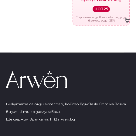
HOT25
*приложи кода в количката, за да
вземеш още -25%
Бижутата са онзи аксесоар, който вдъхва живот на всяка
визия. И ти го заслужаваш.
Ще държим връзка на:
hi@arwen.bg