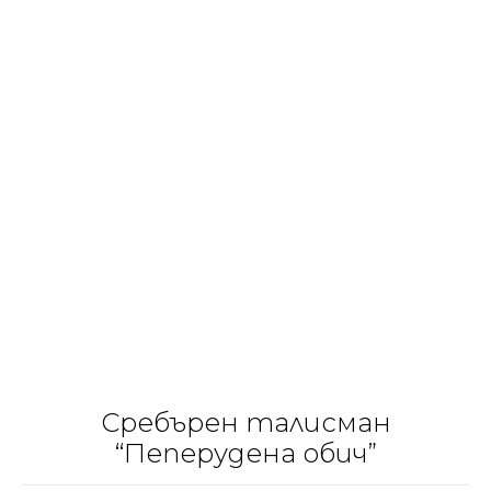
Сребърен талисман
“Пеперудена обич”