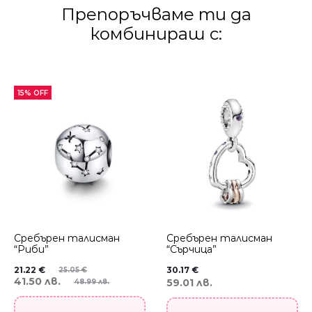
Препоръчваме ти да
комбинираш с:
15% OFF
Сребърен талисман
Сребърен талисман
“Риби”
“Сърчица”
21.22
€
30.17
€
25.05
€
41.50 лв.
59.01 лв.
48.99 лв.